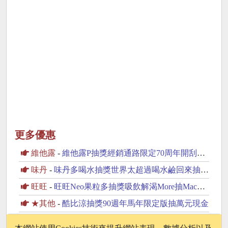
更多優惠
維他露
-
維他露P抽獎經銷通路限定70周年開刮抽復古純金金幣
味丹
-
味丹多喝水抽獎世界太超過喝水鹼回來抽iPhone17
旺旺
-
旺旺Neo果粒多抽獎吸飲解渴More抽MacBook Neo
★其他
-
酷比涼抽獎90週年馬年限定版抽萬元現金
味丹
-
味丹竹炭水抽獎邀你一起支持動物保育抽2萬元旅遊金