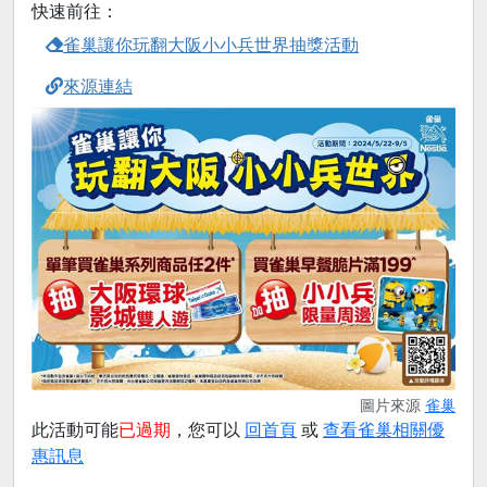
快速前往：
雀巢讓你玩翻大阪小小兵世界抽獎活動
來源連結
圖片來源
雀巢
此活動可能
已過期
，您可以
回首頁
或
查看雀巢相關優
惠訊息