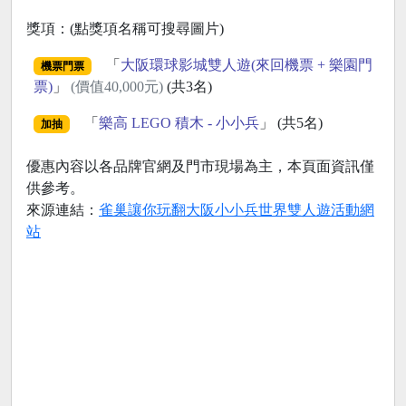
獎項：(點獎項名稱可搜尋圖片)
「
大阪環球影城雙人遊(來回機票 + 樂園門
機票門票
票)
」
(價值40,000元)
(共3名)
「
樂高 LEGO 積木 - 小小兵
」 (共5名)
加抽
優惠內容以各品牌官網及門市現場為主，本頁面資訊僅
供參考。
來源連結：
雀巢讓你玩翻大阪小小兵世界雙人遊活動網
站