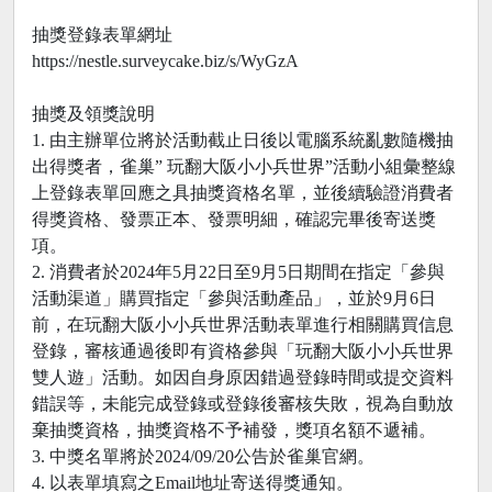
抽獎登錄表單網址
https://nestle.surveycake.biz/s/WyGzA
抽獎及領獎說明
1. 由主辦單位將於活動截止日後以電腦系統亂數隨機抽
出得獎者，雀巢” 玩翻大阪小小兵世界”活動小組彙整線
上登錄表單回應之具抽獎資格名單，並後續驗證消費者
得獎資格、發票正本、發票明細，確認完畢後寄送獎
項。
2. 消費者於2024年5月22日至9月5日期間在指定「參與
活動渠道」購買指定「參與活動產品」，並於9月6日
前，在玩翻大阪小小兵世界活動表單進行相關購買信息
登錄，審核通過後即有資格參與「玩翻大阪小小兵世界
雙人遊」活動。如因自身原因錯過登錄時間或提交資料
錯誤等，未能完成登錄或登錄後審核失敗，視為自動放
棄抽獎資格，抽獎資格不予補發，獎項名額不遞補。
3. 中獎名單將於2024/09/20公告於雀巢官網。
4. 以表單填寫之Email地址寄送得獎通知。