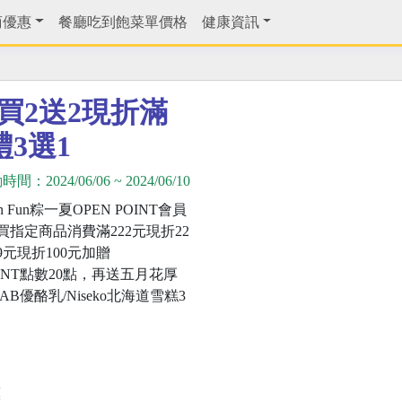
商優惠
餐廳吃到飽菜單價格
健康資訊
一夏買2送2現折滿
3選1
動時間：
2024/06/06
~
2024/06/10
En Fun粽一夏OPEN POINT會員
買指定商品消費滿222元現折22
9元現折100元加贈
OINT點數20點，再送五月花厚
AB優酪乳/Niseko北海道雪糕3
惠