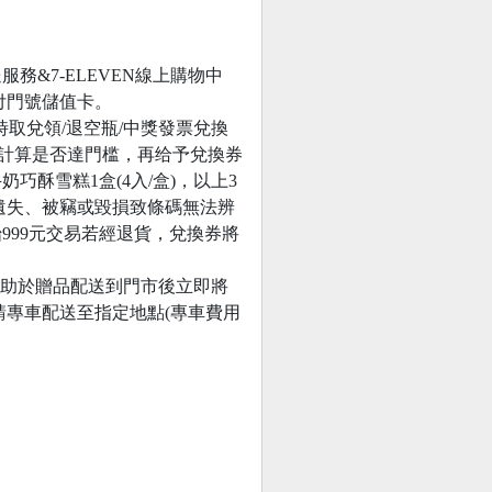
送服務&7-ELEVEN線上購物中
預付門號儲值卡。
時取兌領/退空瓶/中獎發票兌換
額計算是否達門槛，再给予兌換券
奶巧酥雪糕1盒(4入/盒)，以上3
、遺失、被竊或毀損致條碼無法辨
99元交易若經退貨，兌換券將
並協助於贈品配送到門市後立即將
請專車配送至指定地點(專車費用