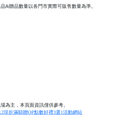
商品&贈品數量以各門市實際可販售數量為準。
現場為主，本頁面資訊僅供參考。
買2送2現折滿額贈OP點數好禮3選1活動網站