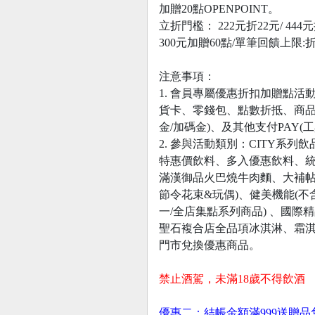
加贈20點OPENPOINT。
立折門檻： 222元折22元/ 444元折
300元加贈60點/單筆回饋上限:
注意事項：
1. 會員專屬優惠折扣加贈點活動
貨卡、零錢包、點數折抵、商品
金/加碼金)、及其他支付PAY(
2. 參與活動類別：CITY系列飲
特惠價飲料、多入優惠飲料、統
滿漢御品火巴燒牛肉麵、大補帖系
節令花束&玩偶)、健美機能(
一/全店集點系列商品) 、國際精
聖石複合店全品項冰淇淋、霜淇淋、
門市兌換優惠商品。
禁止酒駕，未滿18歲不得飲酒
優惠二：結帳金額滿999送贈品