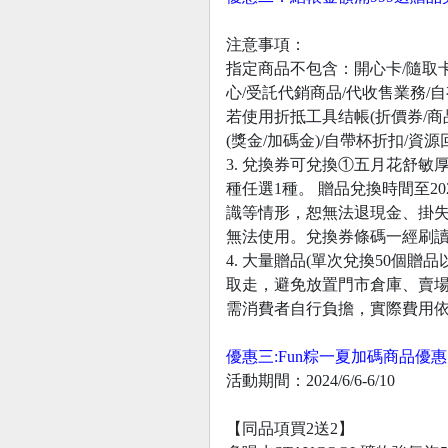
注意事項：
指定商品不包含：開心卡/隨取卡/菸
心/受託代銷商品/代收售業務/
若使用折抵工具结帳(折價券/商
(獎金/加碼金)/自帶杯折扣
3. 兌換券可兌換①五月花舒敏厚棒
種任選1種。 贈品兌換時間至2
識等情形，恕無法退現金、掛失
無法使用。兌換券條碼一經刷
4. 大量贈品(單次兌換50個
取走，避免放置門市倉庫、賣場
需消費者自行負擔，實際費用依
優惠三:Fun粽一夏加碼商品優惠
活動期間：2024/6/6-6/10
【同品項買2送2】