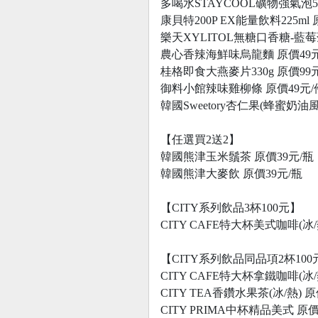
多喝水STAYCOOL礦物強氣泡56
康貝特200P EX能量飲料225ml 
樂天XYLITOL無糖口香糖-藍莓
農心香辣海鮮味烏龍麵 原價49元
桂格即食大燕麥片330g 原價99
御料小館辣味雞柳條 原價49元/
韓國Sweetory杏仁果(蜂蜜奶油風
【任選買2送2】
韓國熊津玉米鬚茶 原價39元/瓶
韓國熊津大麥飲 原價39元/瓶
【CITY系列飲品3杯100元】
CITY CAFE特大杯美式咖啡(冰/
【CITY系列飲品同品項2杯100
CITY CAFE特大杯拿鐵咖啡(冰/
CITY TEA香鑽水果茶(冰/熱) 原
CITY PRIMA中杯精品美式 原價