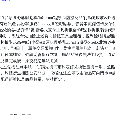
/i珍食/i預購/i划算/InComm點數卡/虛擬商品/行動隨時取&外
自有通訊產品/顧客服務/ ibon販售遊戲點數、影音串流儲值卡及
品兌換券/提貨卡/i禮贈/各式支付工具折抵金/OP點數折抵/行動隨
/資源回收)，系統會先扣除上述負向折抵工具金額後，視剩餘结帳金
抽取式衛生紙1串②AB原味優酪乳517ml 2瓶③Niseko北海道牛
024年7月9日止，單筆交易限贈1件。兌換券屬無記名，若過期
止付或補發，敬請妥善保存本券。贈品兌換後無法退換貨。原始9
讀兌換完成後，原交易恕無法退貨。
贈品以上)兌換注意事項： ①請先與門市約定好兌換數量與日期，
、騎樓衍生相關公安問題。 ②若無法立即取走贈品可向門市申
配送距離以及商品數量、材積而定)。