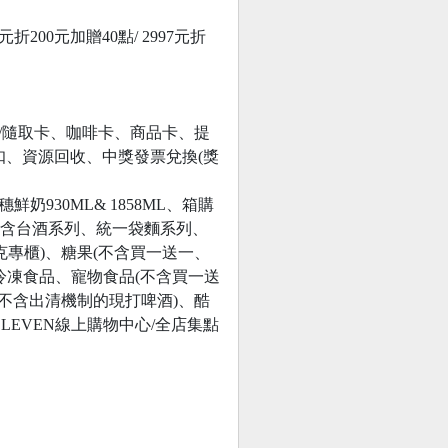
8元折200元加贈40點/ 2997元折
心卡/隨取卡、咖啡卡、商品卡、提
扣、資源回收、中獎發票兌換(獎
奶930ML& 1858ML、箱購
不含台酒系列、統一袋麵系列、
克專櫃)、糖果(不含買一送一、
冷凍食品、寵物食品(不含買一送
類(不含出清機制的現打啤酒)、酷
ELEVEN線上購物中心/全店集點