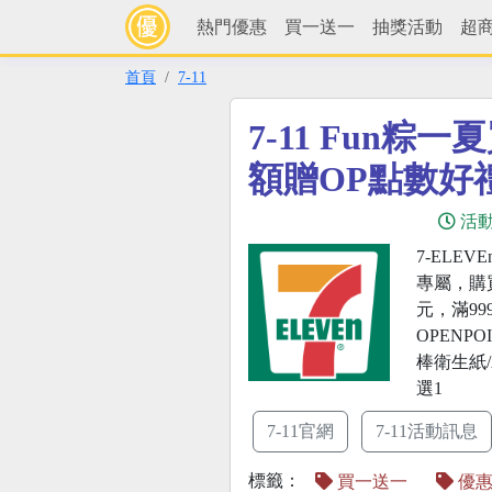
熱門優惠
買一送一
抽獎活動
超
首頁
7-11
7-11 Fun粽
額贈OP點數好禮
活
7-ELEV
專屬，購
元，滿99
OPENP
棒衛生紙/
選1
7-11官網
7-11活動訊息
標籤：
買一送一
優