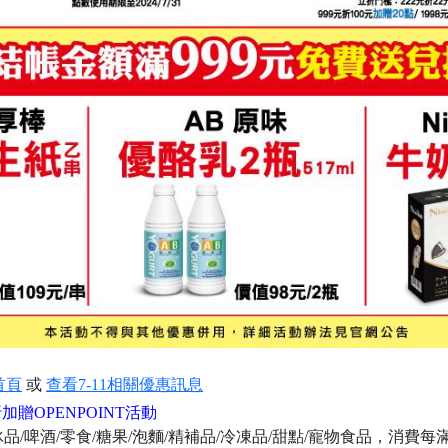
首頁
或
查看7-11相關優惠訊息
贈OPENPOINT活動
品/啤酒/零食/糖果/泡麵/精補品/冷凍品/甜點/寵物食品，消費每滿22