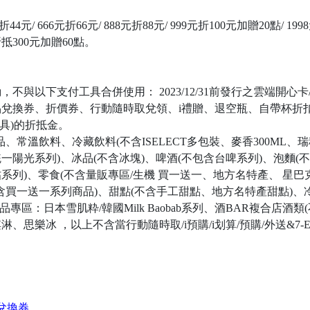
44元/ 666元折66元/ 888元折88元/ 999元折100元加贈20點/ 199
折抵300元加贈60點。
，不與以下支付工具合併使用： 2023/12/31前發行之雲端開
兌換券、折價券、行動隨時取兌領、i禮贈、退空瓶、自帶杯折
工具)的折抵金。
品、常溫飲料、冷藏飲料(不含ISELECT多包裝、麥香300ML、瑞穗鮮
一陽光系列)、冰品(不含冰塊)、啤酒(不包含台啤系列)、泡麵(
列)、零食(不含量販專區/生機 買一送一、地方名特產、 星巴
不含買一送一系列商品)、甜點(不含手工甜點、地方名特產甜點)、
品專區：日本雪肌粋/韓國Milk Baobab系列、酒BAR複合店酒
思樂冰 ，以上不含當行動隨時取/i預購/i划算/預購/外送&7-
兌換券