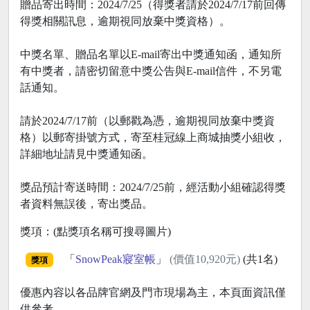
贈品寄出時間：2024/7/25（得獎者請於2024/7/17前回傳
得獎相關訊息，逾期視同放棄中獎資格）。
中獎名單、贈品名單以E-mail寄出中獎通知函，通知所
有中獎者，請密切留意中獎公告與E-mail信件，不另電
話通知。
請於2024/7/17前（以郵戳為憑，逾期視同放棄中獎資
格）以郵寄掛號方式，寄至桂冠線上商城抽獎小組收，
詳細地址請見中獎通知函。
獎品預計寄送時間：2024/7/25前，經活動小組確認得獎
者資料無誤後，寄出獎品。
獎項：(點獎項名稱可搜尋圖片)
「
SnowPeak寢室帳
」
(價值10,920元)
(共1名)
獎項
優惠內容以各品牌官網及門市現場為主，本頁面資訊僅
供參考。