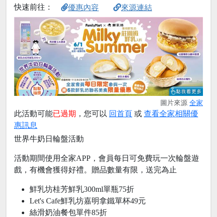
快速前往：
優惠內容
來源連結
圖片來源
全家
此活動可能
已過期
，您可以
回首頁
或
查看全家相關優
惠訊息
世界牛奶日輪盤活動
活動期間使用全家APP，會員每日可免費玩一次輪盤遊
戲，有機會獲得好禮。贈品數量有限，送完為止
鮮乳坊桂芳鮮乳300ml單瓶75折
Let's Cafe鮮乳坊嘉明拿鐵單杯49元
絲滑奶油餐包單件85折