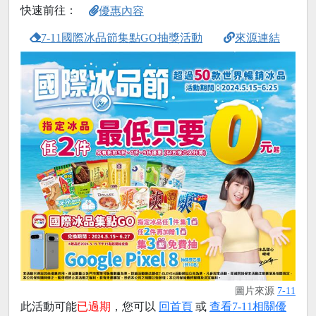
快速前往：
優惠內容
7-11國際冰品節集點GO抽獎活動
來源連結
圖片來源
7-11
此活動可能
已過期
，您可以
回首頁
或
查看7-11相關優