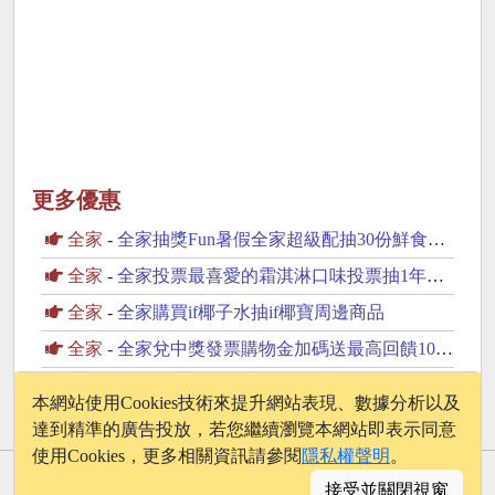
更多優惠
全家
-
全家抽獎Fun暑假全家超級配抽30份鮮食咖啡飲品
全家
-
全家投票最喜愛的霜淇淋口味投票抽1年份霜淇淋
全家
-
全家購買if椰子水抽if椰寶周邊商品
全家
-
全家兌中獎發票購物金加碼送最高回饋100元購物金
7-11
-
7-11統一發票中獎獎金加碼放大術
本網站使用Cookies技術來提升網站表現、數據分析以及
達到精準的廣告投放，若您繼續瀏覽本網站即表示同意
使用Cookies，更多相關資訊請參閱
隱私權聲明
。
© 2026 - onelife.tw
接受並關閉視窗