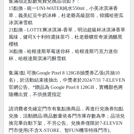
集滿指定點數免費兌換品項如下：
15點換 - 統一UNI-WATER純水550ml，小美冰淇淋香
草，義美紅豆牛奶冰棒，杜老爺高級甜筒，韓國哈密瓜
冰淇淋雪糕
21點換 - LOTTE爽冰淇淋-香草，明治超級杯冰淇淋香草
風味，健司X十利特濃抹茶巧，杜老爺曠世奇派酒釀黑
櫻桃
36點換 - 哈根達斯草莓迷你杯，哈根達斯巧克力迷你
杯，哈根達斯淇淋巧酥雪糕
集滿3點 可換Google Pixel 8 128GB抽獎券乙張(共抽10
名)，於活動結束後抽出，中獎者於2024/7/31 7-ELEVEN
官網公告。*贈品為 Google Pixel 8 128GB，實機顏色將
隨機出貨，不供挑選指定
請消費者先確定門市有集點換商品，再進行兌換券扣點
兌換，活動贈品/商品數量依各門市庫存數為準；品項兌
換完畢自動下架，不另公告。兌換券僅限於7-ELEVEN
門市使用(不含X-STORE、智FUN機等特殊門市)。