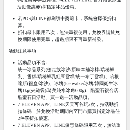
活動優惠券)享指定冰品優惠。
若POS與LINE都刷讀中獎籤卡，系統會擇優折扣
算。
折扣籤卡限用乙次，無法重複使用，兌換券請於兌
換期限使用完畢，超過期限不再重新補發。
活動注意事項
活動品項不含:
統一冰品系列(刨走族冰沙/原味本舖冰棒/瑞穗鮮
乳、雪糕/瑞穗鮮乳紅豆雪糕/統一布丁雪糕)、哈根
達斯(禮盒/冰沙)、冰塊(Ice walker冰塊/韓國衛生冰
塊1kg(夾鏈袋)/琦美純水冰角600g)、酷聖石複合店-
酷聖石日活動、買一送一活動品項。
7-ELEVEN APP、LINE天天可各玩2次，持活動折
扣條碼，於兌換活動期間內至門市購買指定冰品任
2件享折扣優惠。
7-ELEVEN APP、LINE優惠條碼限用乙次，無法重