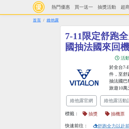
熱門優惠
買一送一
抽獎活動
超
首頁
維他露
7-11限定舒跑
國抽法國來回
活
於全台7-
件，至舒
抽法國巴
旅遊10
維他露官網
維他露活動
標籤：
抽獎
抽機票
快速前往：
舒跑全力以赴前