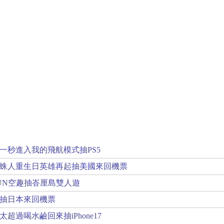
一秒進入我的飛航模式抽PS5
蛛人重生日英雄再起抽美國來回機票
UN空趣抽峇厘島雙人遊
抽日本來回機票
超過喝水鹼回來抽iPhone17