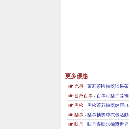
更多優惠
光泉
-
茉莉茶園抽獎喝果茶
台灣百事
-
百事可樂抽獎蜘
黑松
-
黑松茶花抽獎健康F
樂事
-
樂事抽獎球衣包活動
味丹
-
味丹多喝水抽獎世界太