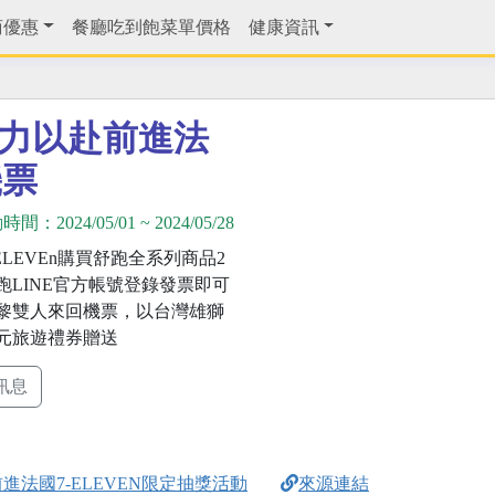
商優惠
餐廳吃到飽菜單價格
健康資訊
全力以赴前進法
機票
動時間：
2024/05/01
~
2024/05/28
ELEVEn購買舒跑全系列商品2
跑LINE官方帳號登錄發票即可
黎雙人來回機票，以台灣雄獅
萬元旅遊禮券贈送
訊息
進法國7-ELEVEN限定抽獎活動
來源連結