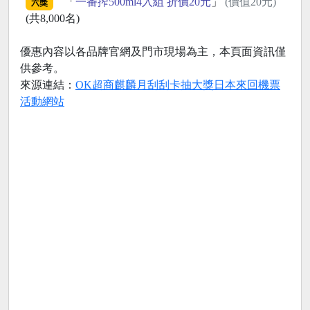
「
一番搾500ml4入組 折價20元
」
(價值20元)
六獎
(共8,000名)
優惠內容以各品牌官網及門市現場為主，本頁面資訊僅
供參考。
來源連結：
OK超商麒麟月刮刮卡抽大獎日本來回機票
活動網站