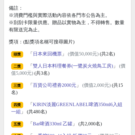
備註：
※消費門檻與實際活動內容依各門市公告為主。
※刮刮卡限量供應。贈品以實物為主，不得轉售。數量
有限送完為止。
獎項：(點獎項名稱可搜尋圖片)
「
日本來回機票
」
(價值50,000元)
(共2名)
頭獎
「
雙人日本料理餐券(一鷺炭火燒鳥工房)
」
(價
二獎
值5,000元)
(共3名)
「
百貨公司禮劵2000元
」
(價值2,000元)
(共15
三獎
名)
「
KIRIN淡麗GREENLABEL啤酒350ml6入組
四獎
一組
」 (共480名)
「
Bar啤酒330ml 乙罐
」 (共2,000名)
五獎