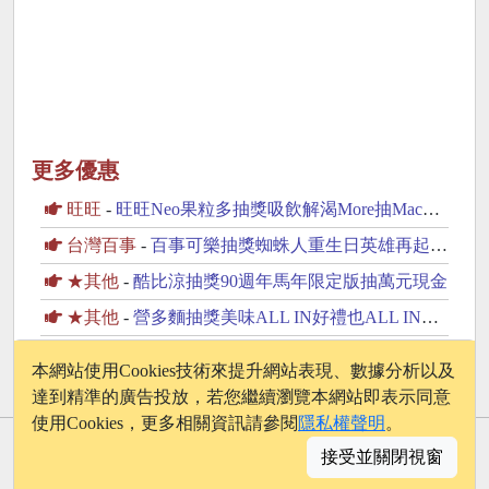
更多優惠
旺旺
-
旺旺Neo果粒多抽獎吸飲解渴More抽MacBook Neo
台灣百事
-
百事可樂抽獎蜘蛛人重生日英雄再起抽美國來回機票
★其他
-
酷比涼抽獎90週年馬年限定版抽萬元現金
★其他
-
營多麵抽獎美味ALL IN好禮也ALL IN抽iPhone17
樂事
-
樂事抽獎球衣包活動抽日本來回機票
本網站使用Cookies技術來提升網站表現、數據分析以及
達到精準的廣告投放，若您繼續瀏覽本網站即表示同意
使用Cookies，更多相關資訊請參閱
隱私權聲明
。
© 2026 - onelife.tw
接受並關閉視窗
│
版權聲明
│
隱私權政策
│
聯絡我們