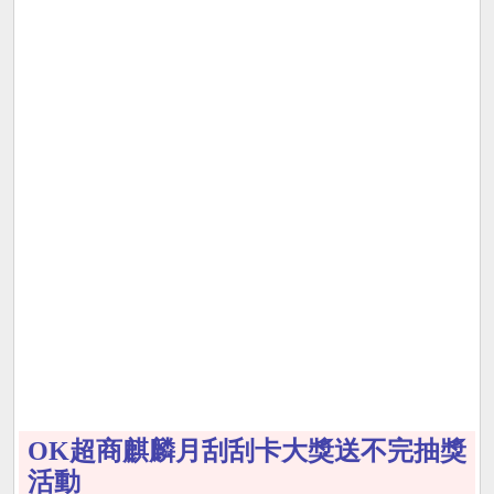
OK超商麒麟月刮刮卡大獎送不完抽獎
活動