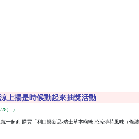
倍沁涼上揚是時候動起來抽獎活動
/28(二)
11統一超商 購買「利口樂新品-瑞士草本喉糖 沁涼薄荷風味（條裝