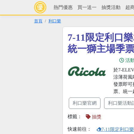
熱門優惠
買一送一
抽獎活動
超
首頁
利口樂
7-11限定利口
統一獅主場季
活
於7-EL
涼薄荷風
發票即可
票、統一
利口樂官網
利口樂活動
標籤：
抽獎
快速前往：
7-11限定利