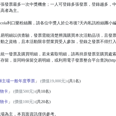
每張發票最多一次中獎機會；一人可登錄多張發票，登錄越多，
值高者為主。
公佈於Ricola利口樂粉絲團，請各位中獎人於公布後7天內私訊粉絲團
交易明細以供查驗，發票需能清楚辨識購買本次活動品項，且發
活動之資格，且本活動限非營業買受人參加，登錄之發票不得打
取統一發票及購買明細，若未索取明細，請再持原發票至購買處
同時保留交易明細，或利用電子發票整合平台查詢(http://bit.ly
一獅主場一般年度季票
」
(價值19,000元)
(共1名)
禮物卡
」
(價值500元)
(共10名)
禮物卡
」
(價值100元)
(共20名)
現場為主，本頁面資訊僅供參考。