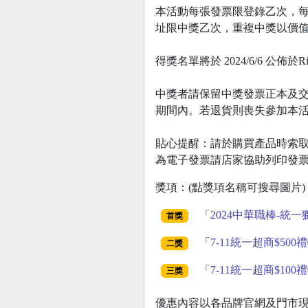
本活動每張發票限登錄乙次，
址限中獎乙次，重複中獎以價
得獎名單將於 2024/6/6 
中獎者請保留中獎發票正本及
期間內。若退貨則喪失參加本
貼心提醒：請於購買產品時索
為電子發票請店家協助列印發票存留，並
獎項：(點獎項名稱可搜尋圖片)
「
2024中華職棒-統
首獎
「
7-11統一超商$500
二獎
「
7-11統一超商$100
三獎
優惠內容以各品牌官網及門市