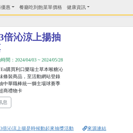
商優惠
餐廳吃到飽菜單價格
健康資訊
樂3倍沁涼上揚抽
票
動時間：
2024/04/03
~
2024/05/28
EVEn購買利口樂瑞士草本喉糖沁
味條裝商品，至活動網站登錄
抽中華職棒統一獅主場球賽季
超商禮物卡
訊息
口樂3倍沁涼上揚是時候動起來抽獎活動
來源連結