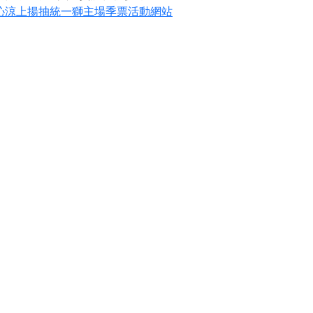
3倍沁涼上揚抽統一獅主場季票活動網站