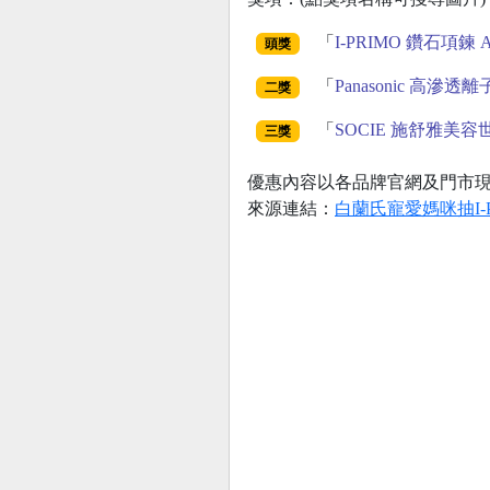
「
I-PRIMO 鑽石項鍊 Al
頭獎
「
Panasonic 高滲透
二獎
「
SOCIE 施舒雅美容
三獎
優惠內容以各品牌官網及門市
來源連結：
白蘭氏寵愛媽咪抽I-