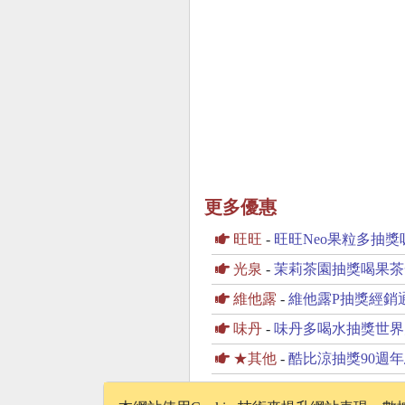
更多優惠
旺旺
-
旺旺Neo果粒多抽獎吸飲
光泉
-
茉莉茶園抽獎喝果茶
維他露
-
維他露P抽獎經銷
味丹
-
味丹多喝水抽獎世界太
★其他
-
酷比涼抽獎90週