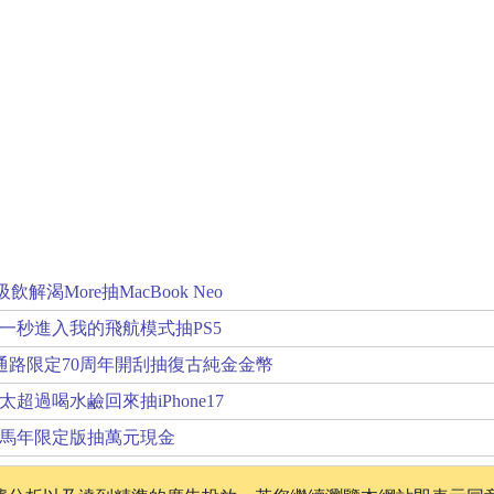
解渴More抽MacBook Neo
一秒進入我的飛航模式抽PS5
通路限定70周年開刮抽復古純金金幣
超過喝水鹼回來抽iPhone17
年馬年限定版抽萬元現金