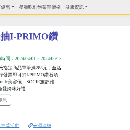
商優惠
餐廳吃到飽菜單價格
健康資訊
I-PRIMO鑽
動時間：
2024/04/01
~
2024/06/13
氏指定商品單筆滿288元，至活
發票即可抽I-PRIMO鑽石項
sonic美容儀、SOCIE施舒雅
程寵愛媽咪好禮
訊息
咪抽獎活動
來源連結