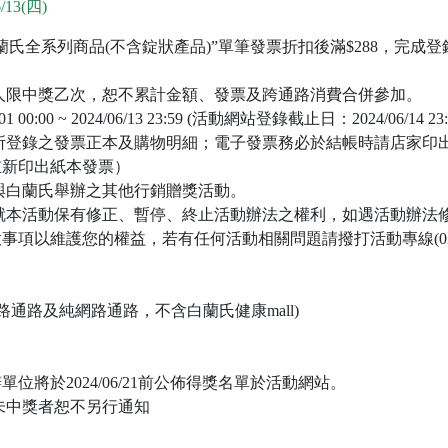
/13(四)
氏全系列商品(不含錠狀產品)”單筆發票折扣後滿$288，完成
人限中獎乙次，恕不累計金額、發票及跨通路消費合併參加。
0:00 ~ 2024/06/13 23:59 (活動網站登錄截止日：2024/06/14 23:
所登錄之發票正本及購物明細；電子發票務必於結帳時請店家印
重新印出紙本發票）
與白蘭氏舉辦之其他行銷贈獎活動。
就本活動保有修正、暫停、終止活動辦法之權利，如遇活動辦法
以維護您的權益，若有任何活動相關問題請撥打活動專線(02)2517
路通路及純網路通路，不含白蘭氏健康mall)
將於2024/06/21前公佈得獎名單於活動網站。
未中獎者恕不另行通知