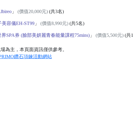
bireo
」
(價值20,000元)
(共3名)
離子美容儀EH-ST99
」
(價值8,990元)
(共5名)
世界SPA券 (臉部美妍麗青春能量課程75mins)
」
(價值5,500元)
(共1
現場為主，本頁面資訊僅供參考。
PRIMO鑽石項鍊活動網站