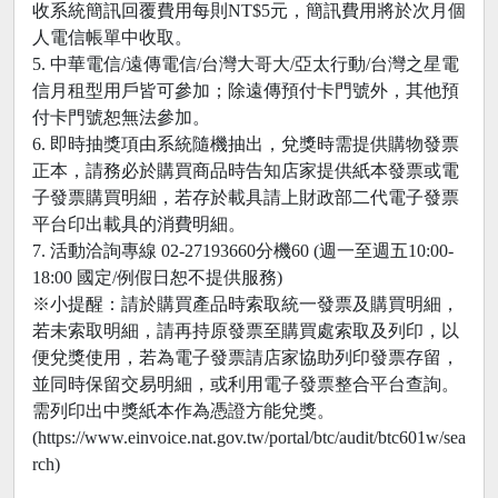
收系統簡訊回覆費用每則NT$5元，簡訊費用將於次月個
人電信帳單中收取。
5. 中華電信/遠傳電信/台灣大哥大/亞太行動/台灣之星電
信月租型用戶皆可參加；除遠傳預付卡門號外，其他預
付卡門號恕無法參加。
6. 即時抽獎項由系統隨機抽出，兌獎時需提供購物發票
正本，請務必於購買商品時告知店家提供紙本發票或電
子發票購買明細，若存於載具請上財政部二代電子發票
平台印出載具的消費明細。
7. 活動洽詢專線 02-27193660分機60 (週一至週五10:00-
18:00 國定/例假日恕不提供服務)
※小提醒：請於購買產品時索取統一發票及購買明細，
若未索取明細，請再持原發票至購買處索取及列印，以
便兌獎使用，若為電子發票請店家協助列印發票存留，
並同時保留交易明細，或利用電子發票整合平台查詢。
需列印出中獎紙本作為憑證方能兌獎。
(https://www.einvoice.nat.gov.tw/portal/btc/audit/btc601w/sea
rch)