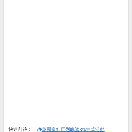
快速前往：
萊爾富紅馬烈啤酒8%抽獎活動