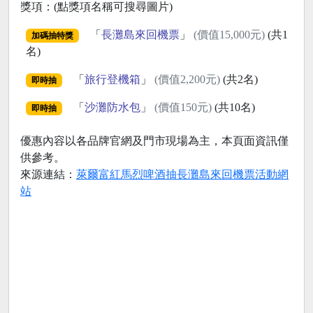
獎項：(點獎項名稱可搜尋圖片)
「
長灘島來回機票
」
(價值15,000元)
(共1
加碼抽特獎
名)
「
旅行登機箱
」
(價值2,200元)
(共2名)
即時抽
「
沙灘防水包
」
(價值150元)
(共10名)
即時抽
優惠內容以各品牌官網及門市現場為主，本頁面資訊僅
供參考。
來源連結：
萊爾富紅馬烈啤酒抽長灘島來回機票活動網
站