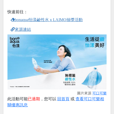
快速前往：
bonaqua怡漾鹼性水ｘLAIMO抽獎活動
來源連結
圖片來源
可口可樂
此活動可能
已過期
，您可以
回首頁
或
查看可口可樂相
關優惠訊息