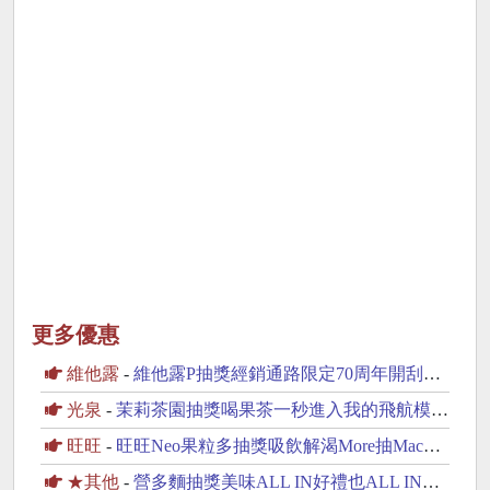
更多優惠
維他露
-
維他露P抽獎經銷通路限定70周年開刮抽復古純金金幣
光泉
-
茉莉茶園抽獎喝果茶一秒進入我的飛航模式抽PS5
旺旺
-
旺旺Neo果粒多抽獎吸飲解渴More抽MacBook Neo
★其他
-
營多麵抽獎美味ALL IN好禮也ALL IN抽iPhone17