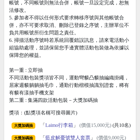
帳號，不同帳號則無法合併，帳號一旦設定完成，恕無
法修改。
5. 參加者不得以任何形式要求轉移序號與其他帳號合
併，亦不可要求取消、刪除已登錄之序號，主辦單位不
負共用帳號所衍生問題之責任。
6. 掃描活動序號時若系統回覆錯誤訊息，請來電活動小
組協助處理，並請保留您手邊實體活動包裝做為依據以
保障您的權益。
第一重 : 立即抽
不同活動包裝獎項皆不同，運動彎貘凸貘抽編織掛繩，
居家週貘躺躺抽毛巾，通勤行動楷模抽識別證套，稀有
有貘有漾抽手機支架
第二重 : 集滿四款活動包裝－大獎加碼抽
獎項：(點獎項名稱可搜尋圖片)
「
Laimo行李箱
」
(價值15,000元)
(共10名)
大獎加碼抽
「
藍皮解憂號雙人套票
」
(價值9,000元)
大獎加碼抽