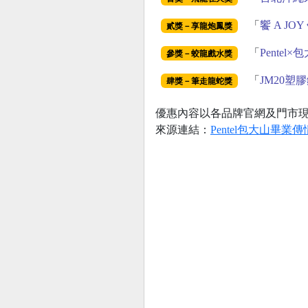
「
饗 A JO
貳獎－享龍炮鳳獎
「
Pentel
參獎－蛟龍戲水獎
「
JM20塑
肆獎－筆走龍蛇獎
優惠內容以各品牌官網及門市
來源連結：
Pentel包大山畢