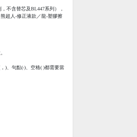
M系列，不含替芯及BL447系列），
：熊超人-修正液款／龍-塑膠擦
款。
)、句點(‧)、空格( )都需要當