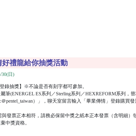
傳情好禮龍給你抽獎活動
/30(日)
NE登錄抽獎】※不論是否有刻字都可參加。
ENERGEL ES系列／Sterling系列／HEXREFORM系列，
ine ID:＠pentel_taiwan）」，聊天室留言輸⼊「畢業傳情」登
需與發票正本相符，請務必保留中獎之紙本正本發票（含明細）
放棄中獎資格。