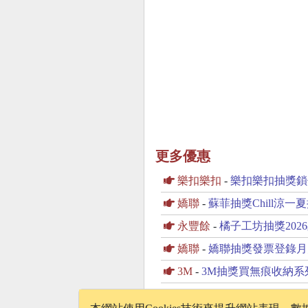
更多優惠
樂扣樂扣
-
樂扣樂扣抽獎鎖
嬌聯
-
蘇菲抽獎Chill涼
永豐餘
-
橘子工坊抽獎202
嬌聯
-
嬌聯抽獎發票登錄月
3M
-
3M抽獎買無痕收納系列