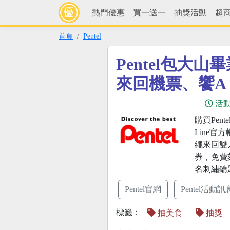
熱門優惠
買一送一
抽獎活動
超
首頁
Pentel
Pentel包大
來回機票、饗A 
活
購買Pent
Line
繩來回雙
券，免費刻
名刺繡鑰
Pentel官網
Pentel活動訊
標籤：
抽美食
抽獎