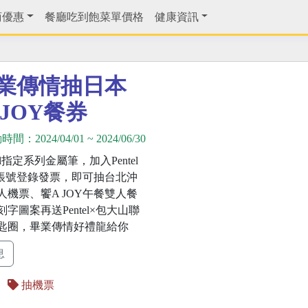
商優惠
餐廳吃到飽菜單價格
健康資訊
山畢業傳情抽日本
JOY餐券
動時間：
2024/04/01
~
2024/06/30
el指定系列⾦屬筆，加⼊Pentel
官⽅帳號登錄發票，即可抽台北沖
人機票、饗A JOY午餐雙人餐
字圖案再送Pentel×包大山聯
匙圈，畢業傳情好禮龍給你
息
抽機票