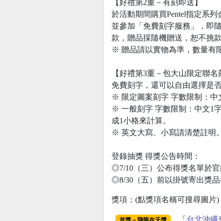
【好禮第2重－有刻即送】
於活動期間購買Pentel指定系列金
並參加「免費刻字服務」，即隨機
款，贈品採隨機贈送，恕不挑
※ 贈品請以實物為準，數量有
【好禮第3重－包大山限定聯名
免費刻字，還可以自由選擇是否加
※ 限定圖案刻字 字數限制：中文
※ 一般刻字 字數限制：中文1字 
成1小格來計算。
※ 英文大寫、小寫請清楚註明
登錄抽獎 得獎公告時間：
◎7/10（三）公布得獎名單於
◎8/30（五）前以掛號寄出獎
獎項：(點獎項名稱可搜尋圖片)
「
台北沖繩
首獎－飛龍在天獎