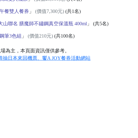
Y 午餐雙人餐券
」
(價值7,300元)
(共1名)
×包大山聯名 膳魔師不鏽鋼真空保溫瓶 400ml
」 (共5名)
膠鋼筆3色組
」
(價值210元)
(共100名)
現場為主，本頁面資訊僅供參考。
業傳情抽日本來回機票、饗A JOY餐券活動網站