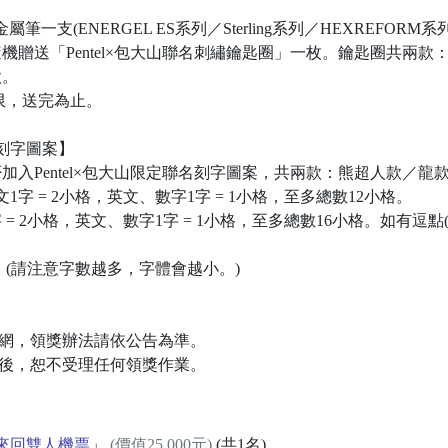
屬筆一支(ENERGEL ES系列／Sterling系列／HEXREFOR
贈送「Pentel×包大山聯名刺繡鑰匙圈」一枚。鑰匙圈共兩款
款。
限，送完為止。
刻字圖案】
入Pentel×包大山限定聯名刻字圖案，共兩款：熊超人款／龍
1字 = 2小格，英文、數字1字 = 1小格，至多總數12小格。
= 2小格，英文、數字1字 = 1小格，至多總數16小格。如有逗點(，
。(請注意字數越多，字體會越小。)
官網，領獎辦法請依公告為準。
品後，恕不受理任何領獎作業。
來回雙人機票
」
(價值25,000元)
(共1名)