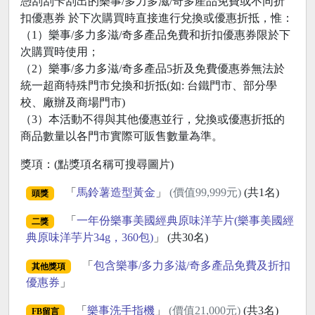
憑刮刮卡刮出的樂事/多力多滋/奇多產品免費或不同折
扣優惠券 於下次購買時直接進行兌換或優惠折抵，惟：
（1）樂事/多力多滋/奇多產品免費和折扣優惠券限於下
次購買時使用；
（2）樂事/多力多滋/奇多產品5折及免費優惠券無法於
統一超商特殊門市兌換和折抵(如: 台鐵門市、部分學
校、廠辦及商場門市)
（3）本活動不得與其他優惠並行，兌換或優惠折抵的
商品數量以各門市實際可販售數量為準。
獎項：(點獎項名稱可搜尋圖片)
「
馬鈴薯造型黃金
」
(價值99,999元)
(共1名)
頭獎
「
一年份樂事美國經典原味洋芋片(樂事美國經
二獎
典原味洋芋片34g，360包)
」 (共30名)
「
包含樂事/多力多滋/奇多產品免費及折扣
其他獎項
優惠券
」
「
樂事洗手指機
」
(價值21,000元)
(共3名)
FB留言