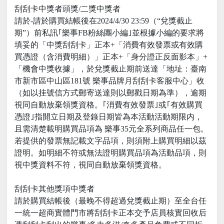
刮刮卡中獎者頭獎/二獎中獎者
請於-請於購買結帳後在2024/4/30 23:59（“兌獎截止
期”）前私訊｢樂事FB粉絲團小編｣並根據小編的要求將
填妥的「中獎刮刮卡」正本+「消費有效發票或有效購
買憑證（含消費明細）」正本+「身分證正反面影本」+
「機會中獎收據」，於兌獎截止期前送達「地址：臺南
市新市區中山區181號 樂事品牌月刮刮卡客服中心」收
（如以挂號信方式郵寄送達則以郵戳日期為準），逾期
視同自動放棄領獎資格。｢消費有效發票｣或｢有效購買
憑證｣指開立日期及登錄日期皆為本活動活動期限内，
且需清楚載明購買品項為 樂事35元全系列商品任一包。
若提供的發票無記載文字品項，則須附上購買明細以茲
證明。如明細不符或無法證明購買品項為活動品項，則
視中獎資料不符，視同自動放棄領獎資格。
刮刮卡其他獎項中獎者
請於購買結帳後（最晚不得超過兌獎截止期）至全台任
一統一超商實體門市將刮刮卡正本交予店員核實回收后