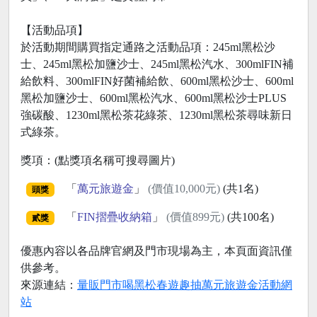
【活動品項】
於活動期間購買指定通路之活動品項：245ml黑松沙
士、245ml黑松加鹽沙士、245ml黑松汽水、300mlFIN補
給飲料、300mlFIN好菌補給飲、600ml黑松沙士、600ml
黑松加鹽沙士、600ml黑松汽水、600ml黑松沙士PLUS
強碳酸、1230ml黑松茶花綠茶、1230ml黑松茶尋味新日
式綠茶。
獎項：(點獎項名稱可搜尋圖片)
「
萬元旅遊金
」
(價值10,000元)
(共1名)
頭獎
「
FIN摺疊收納箱
」
(價值899元)
(共100名)
貳獎
優惠內容以各品牌官網及門市現場為主，本頁面資訊僅
供參考。
來源連結：
量販門市喝黑松春遊趣抽萬元旅遊金活動網
站