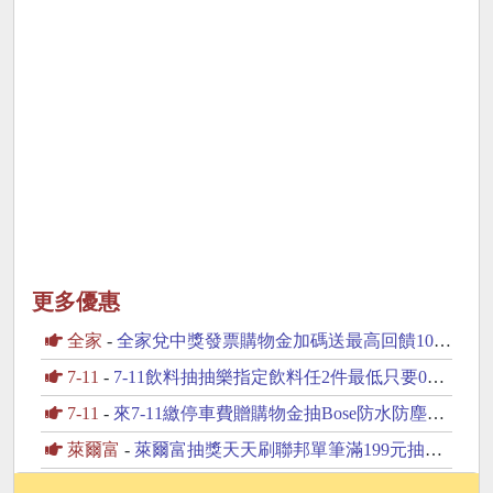
更多優惠
全家
-
全家兌中獎發票購物金加碼送最高回饋100元購物金
7-11
-
7-11飲料抽抽樂指定飲料任2件最低只要0元起
7-11
-
來7-11繳停車費贈購物金抽Bose防水防塵藍芽喇叭
萊爾富
-
萊爾富抽獎天天刷聯邦單筆滿199元抽黃金豆
全家
-
全家圭賢揪你了抽圭賢親筆簽名海報送圭賢小卡杯墊