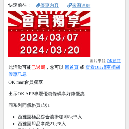
快速前往：
優惠內容
來源連結
圖片來源
OK超商
此活動可能
已過期
，您可以
回首頁
或
查看OK超商相關
優惠訊息
OK mart會員獨享
出示OK APP專屬優惠條碼享好康優惠
同系列同價格買1送1
西雅圖極品綜合濾掛咖啡8g*5入
西雅圖即品拿鐵21g*8入