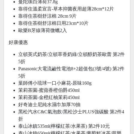
曼陀珠白薄荷37.8g
靠得住溫柔宣言-草本抑菌夜用超薄28cm*12片
靠得住茶樹舒涼棉 28cm 9片
靠得住茶樹舒涼棉日用23cm*10片
歐樂B牙線薄荷微蠟2入
好康優惠
立頓英式奶茶/立頓萃香奶綠/立頓醇奶茶歐蕾 第2件
5折
Panasonic大電流鹼性電池8+2超值包(3號/4號) 第2件
5折
葉師傅小琉球一口小麻花-原味160g
茉莉茶園-蜜蘋香橙伯爵450ml
茉莉茶園-金橙紅柚茉莉450ml
好奇迪士尼純水濕巾加厚70抽
黑松汽水C&C氣泡飲/黑松沙士PLUS強碳酸 第2件4
折
泰山冰鎮535ml(檸檬紅茶/水果茶) 第2件10元
泰山冰鎮650ml(檸檬紅茶/水果茶/葡萄鮮冰茶/芭樂