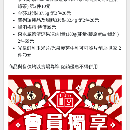
綠茶) 第2件10元
金莎3粒裝37.5g 第2件20元
費列羅臻品及甜點3粒裝32.4g 第2件20元
暢消梅精 特價89元
森永威德清涼果凍(能量)180g(能量/膠原蛋白/纖維)
2件69元
光泉鮮乳玉米片/光泉麥芽牛乳可可脆片/乳香世家 2
件70元
商品與售價均以賣場為準 促銷優惠不得併用