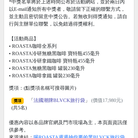
*中獎名單將於上述時間公布於活動網站，並於兩日內
以E-mail通知所有中獎者，敬請留下正確的聯繫方式，
並主動且密切留意中獎公告。若無收到得獎通知，請自
行與主辦單位聯繫，以免錯過得獎權利。
【活動商品】
• ROASTA咖啡全系列
• ROASTA冷研無糖黑咖啡 寶特瓶455毫升
• ROASTA冷研拿鐵咖啡 寶特瓶455毫升
• ROASTA無糖黑咖啡 罐裝230毫升
• ROASTA咖啡拿鐵 罐裝230毫升
獎項：(點獎項名稱可搜尋圖片)
「
法國潮牌BLVCK旅行袋
」
(價值17,980元)
獎項
(共5名)
優惠內容以各品牌官網及門市現場為主，本頁面資訊僅
供參考。
來源連結：
喝ROASTA週週抽你要的黑BLVCK旅行袋