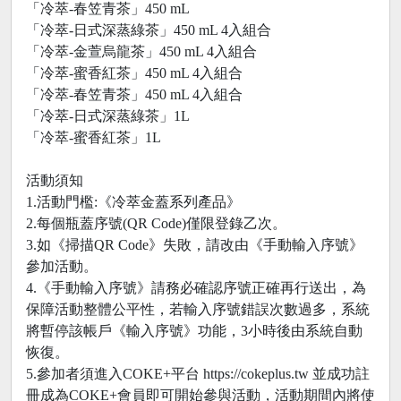
「冷萃-春笠青茶」450 mL
「冷萃-日式深蒸綠茶」450 mL 4入組合
「冷萃-金萱烏龍茶」450 mL 4入組合
「冷萃-蜜香紅茶」450 mL 4入組合
「冷萃-春笠青茶」450 mL 4入組合
「冷萃-日式深蒸綠茶」1L
「冷萃-蜜香紅茶」1L
活動須知
1.活動門檻:《冷萃金蓋系列產品》
2.每個瓶蓋序號(QR Code)僅限登錄乙次。
3.如《掃描QR Code》失敗，請改由《手動輸入序號》
參加活動。
4.《手動輸入序號》請務必確認序號正確再行送出，為
保障活動整體公平性，若輸入序號錯誤次數過多，系統
將暫停該帳戶《輸入序號》功能，3小時後由系統自動
恢復。
5.參加者須進入COKE+平台 https://cokeplus.tw 並成功註
冊成為COKE+會員即可開始參與活動，活動期間內將使