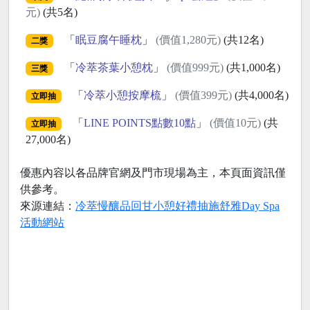
元)
(共5名)
「
眠豆腐午睡枕
」
(價值1,280元)
(共12名)
二獎
「
冷萃茶葉小憩枕
」
(價值999元)
(共1,000名)
三獎
「
冷萃小憩按摩梳
」
(價值399元)
(共4,000名)
立即抽
「
LINE POINTS點數10點
」
(價值10元)
(共
立即抽
27,000名)
優惠內容以各品牌官網及門市現場為主，本頁面資訊僅
供參考。
來源連結：
冷萃慢釀品回甘小憩好禮抽施舒雅Day Spa
活動網站