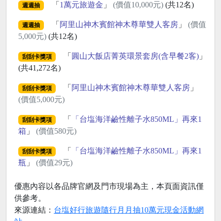
「
1萬元旅遊金
」
(價值10,000元)
(共12名)
週週抽
「
阿里山神木賓館神木尊華雙人客房
」
(價值
週週抽
5,000元)
(共12名)
「
圓山大飯店菁英環景套房(含早餐2客)
」
刮刮卡獎項
(共41,272名)
「
阿里山神木賓館神木尊華雙人客房
」
刮刮卡獎項
(價值5,000元)
「
「台塩海洋鹼性離子水850ML」再來1
刮刮卡獎項
箱
」
(價值580元)
「
「台塩海洋鹼性離子水850ML」再來1
刮刮卡獎項
瓶
」
(價值29元)
優惠內容以各品牌官網及門市現場為主，本頁面資訊僅
供參考。
來源連結：
台塩好行旅遊隨行月月抽10萬元現金活動網