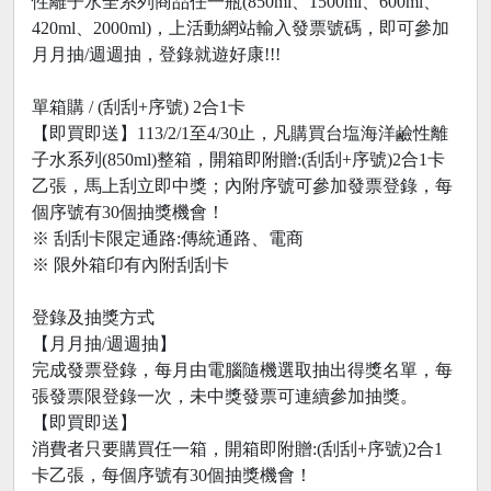
性離子水全系列商品任一瓶(850ml、1500ml、600ml、
420ml、2000ml)，上活動網站輸入發票號碼，即可參加
月月抽/週週抽，登錄就遊好康!!!
單箱購 / (刮刮+序號) 2合1卡
【即買即送】113/2/1至4/30止，凡購買台塩海洋鹼性離
子水系列(850ml)整箱，開箱即附贈:(刮刮+序號)2合1卡
乙張，馬上刮立即中獎；內附序號可參加發票登錄，每
個序號有30個抽獎機會！
※ 刮刮卡限定通路:傳統通路、電商
※ 限外箱印有內附刮刮卡
登錄及抽獎方式
【月月抽/週週抽】
完成發票登錄，每月由電腦隨機選取抽出得獎名單，每
張發票限登錄一次，未中獎發票可連續參加抽獎。
【即買即送】
消費者只要購買任一箱，開箱即附贈:(刮刮+序號)2合1
卡乙張，每個序號有30個抽獎機會！