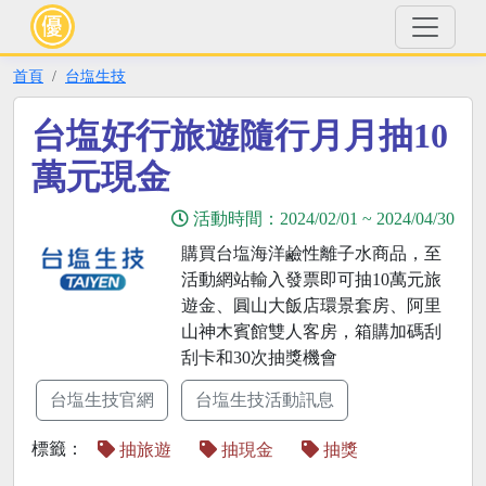
首頁
台塩生技
台塩好行旅遊隨行月月抽10
萬元現金
活動時間：
2024/02/01
~
2024/04/30
購買台塩海洋鹼性離子水商品，至
活動網站輸入發票即可抽10萬元旅
遊金、圓山大飯店環景套房、阿里
山神木賓館雙人客房，箱購加碼刮
刮卡和30次抽獎機會
台塩生技官網
台塩生技活動訊息
標籤：
抽旅遊
抽現金
抽獎