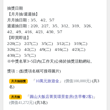
抽獎日期
【月月抽/週週抽】
月月抽日期：3/5、 4/2、5/7
週週抽日期：2/20、2/27、3/5、3/12、3/19、 3/26、
4/2、4/9、4/16、4/23、4/30、5/7
【即買即送】
2/20(二) 2/27(二) 3/5(二) 3/12(二) 3/19(二)
3/26(二) 4/2(二) 4/9(二) 4/16(二) 4/23(二)
4/30(二) 5/7(二)
※中獎名單3~5日內(工作天)公佈於抽獎活動網站。
獎項：(點獎項名稱可搜尋圖片)
「
10萬元旅遊金
」
(價值100,000元)
(共3
月月抽頭獎
名)
「
圓山大飯店菁英環景套房(含早餐2客)
」
月月抽
(價值41,272元)
(共3名)