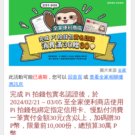
圖片來源
全家
此活動可能
已過期
，您可以
回首頁
或
查看全家相關優
惠訊息
完成 Pi 拍錢包實名認證後，於
2024/02/21 – 03/05 至全家便利商店使用
Pi 拍錢包綁定指定信用卡、慢點付消費
一筆實付金額30元(含)以上，加碼贈30
P幣，限量前10,000份，總預算30萬 P
幣。