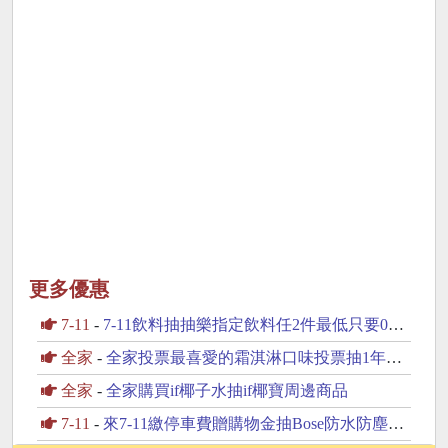
更多優惠
7-11
-
7-11飲料抽抽樂指定飲料任2件最低只要0元起
全家
-
全家投票最喜愛的霜淇淋口味投票抽1年份霜淇淋
全家
-
全家購買if椰子水抽if椰寶周邊商品
7-11
-
來7-11繳停車費贈購物金抽Bose防水防塵藍芽喇叭