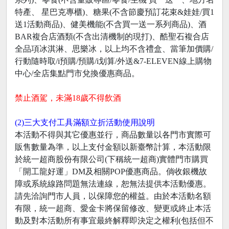
特產、 星巴克專櫃)、糖果(不含節慶預訂花束&娃娃/買1
送1活動商品)、健美機能(不含買一送一系列商品)、酒
BAR複合店酒類(不含出清機制的現打)、酷聖石複合店
全品項冰淇淋、思樂冰，以上均不含禮盒、當筆加價購/
行動隨時取/i預購/預購/i划算/外送&7-ELEVEN線上購物
中心/全店集點門市兌換優惠商品。
禁止酒駕，未滿18歲不得飲酒
(2)三大支付工具滿額立折活動使用說明
本活動不得與其它優惠並行，商品數量以各門市實際可
販售數量為準，以上支付金額以新臺幣計算，本活動限
於統一超商股份有限公司(下稱統一超商)實體門市購買
「開工龍好運」DM及相關POP優惠商品。倘收銀機故
障或系統線路問題無法連線，恕無法提供本活動優惠。
請先洽詢門市人員，以保障您的權益。由於本活動名額
有限，統一超商、愛金卡將保留修改、變更或終止本活
動及對本活動所有事宜最終解釋即決定之權利(包括但不