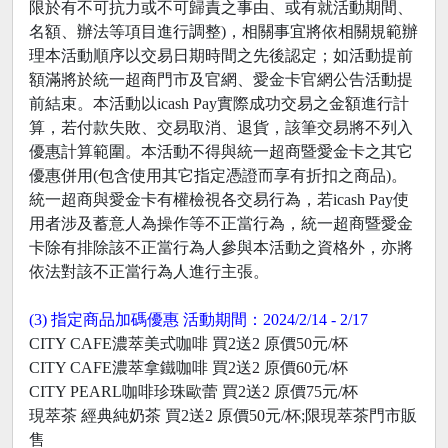
限於有不可抗力或不可歸責之事由、或有就活動期間、
名額、辦法等項目進行調整)，相關事宜將依相關規範辦
理本活動順序以交易日期時間之先後認定；如活動提前
額滿將於統一超商門市及官網、愛金卡官網公告活動提
前結束。本活動以icash Pay實際成功交易之金額進行計
算，若付款失敗、交易取消、退貨，該筆交易將不列入
優惠計算範圍。本活動不得與統一超商暨愛金卡之其它
優惠併用(包含使用其它指定憑證而享有折扣之商品)。
統一超商與愛金卡有權檢視各交易行為，若icash Pay使
用者涉及蓄意人為操作等不正當行為，統一超商暨愛金
卡除有排除該不正當行為人參與本活動之資格外，亦將
依法對該不正當行為人進行主張。
(3) 指定商品加碼優惠 活動期間：2024/2/14 - 2/17
CITY CAFE濃萃美式咖啡 買2送2 原價50元/杯
CITY CAFE濃萃拿鐵咖啡 買2送2 原價60元/杯
CITY PEARL咖啡珍珠歐蕾 買2送2 原價75元/杯
現萃茶 經典純奶茶 買2送2 原價50元/杯;限現萃茶門市販
售