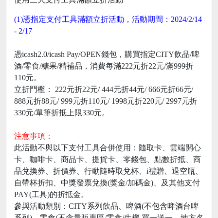
(1)憑指定支付工具滿額立折活動，活動期間：2024/2/14
- 2/17
憑icash2.0/icash Pay/OPEN錢包，購買指定CITY飲品/啤
酒/零食/糖果/精補品，消費每滿222元折22元/滿999折
110元。
立折門檻： 222元折22元/ 444元折44元/ 666元折66元/
888元折88元/ 999元折110元/ 1998元折220元/ 2997元折
330元/單筆折抵上限330元。
注意事項：
此活動不與以下支付工具合併使用：隨取卡、雲端開心
卡、咖啡卡、商品卡、提貨卡、零錢包、點數折抵、商
品兌換券、折價券、行動隨時取兌杯、i禮贈、退空瓶、
自帶杯折扣、中獎發票兌換(獎金/加碼金)、及其他支付
PAY(工具)的折抵金。
參與活動類別：CITY系列飲品、啤酒(不包含啤酒台啤
系列)、零食(不含量販專區/零食/生機 買一送一、地方名