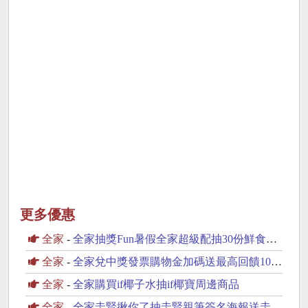
更多優惠
全家
-
全家抽獎Fun暑假全家超級配抽30份鮮食咖啡飲品
全家
-
全家兌中獎發票購物金加碼送最高回饋100元購物金
全家
-
全家購買if椰子水抽if椰寶周邊商品
全家
-
全家圭賢揪你了抽圭賢親筆簽名海報送圭賢小卡杯墊