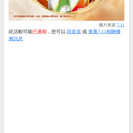
圖片來源
7-11
此活動可能
已過期
，您可以
回首頁
或
查看7-11相關優
惠訊息