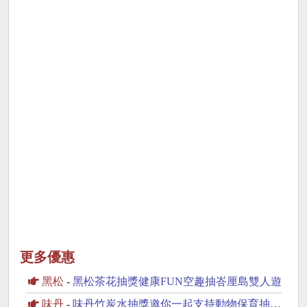
更多優惠
黑松
-
黑松茶花抽獎健康FUN空趣抽峇厘島雙人遊
味丹
-
味丹竹炭水抽獎邀你一起支持動物保育抽2萬元旅遊金