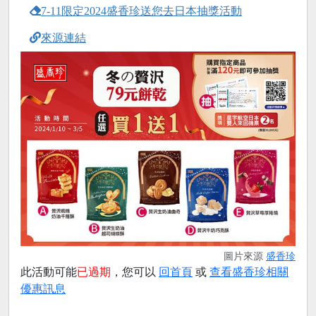
7-11限定2024盛香珍送您去日本抽獎活動
來源連結
圖片來源
盛香珍
此活動可能
已過期
，您可以
回首頁
或
查看盛香珍相關
優惠訊息