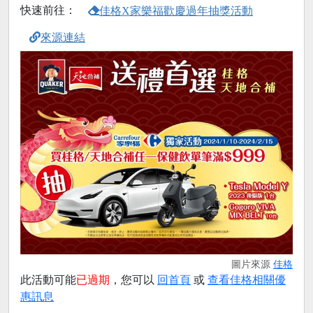
快速前往：
佳格X家樂福歡慶過年抽獎活動
來源連結
圖片來源
佳格
此活動可能
已過期
，您可以
回首頁
或
查看佳格相關優
惠訊息