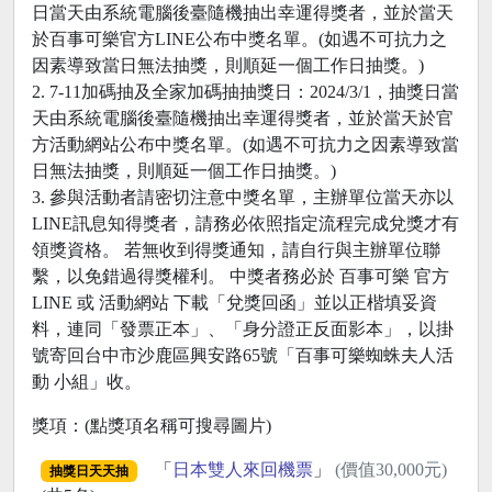
日當天由系統電腦後臺隨機抽出幸運得獎者，並於當天
於百事可樂官方LINE公布中獎名單。(如遇不可抗力之
因素導致當日無法抽獎，則順延一個工作日抽獎。)
2. 7-11加碼抽及全家加碼抽抽獎日：2024/3/1，抽獎日當
天由系統電腦後臺隨機抽出幸運得獎者，並於當天於官
方活動網站公布中獎名單。(如遇不可抗力之因素導致當
日無法抽獎，則順延一個工作日抽獎。)
3. 參與活動者請密切注意中獎名單，主辦單位當天亦以
LINE訊息知得獎者，請務必依照指定流程完成兌獎才有
領獎資格。 若無收到得獎通知，請自行與主辦單位聯
繫，以免錯過得獎權利。 中獎者務必於 百事可樂 官方
LINE 或 活動網站 下載「兌獎回函」並以正楷填妥資
料，連同「發票正本」、「身分證正反面影本」，以掛
號寄回台中市沙鹿區興安路65號「百事可樂蜘蛛夫人活
動 小組」收。
獎項：(點獎項名稱可搜尋圖片)
「
日本雙人來回機票
」
(價值30,000元)
抽獎日天天抽