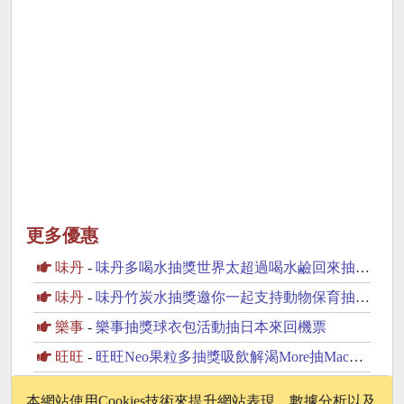
更多優惠
味丹
-
味丹多喝水抽獎世界太超過喝水鹼回來抽iPhone17
味丹
-
味丹竹炭水抽獎邀你一起支持動物保育抽2萬元旅遊金
樂事
-
樂事抽獎球衣包活動抽日本來回機票
旺旺
-
旺旺Neo果粒多抽獎吸飲解渴More抽MacBook Neo
台灣百事
-
百事可樂抽獎蜘蛛人重生日英雄再起抽美國來回機票
本網站使用Cookies技術來提升網站表現、數據分析以及