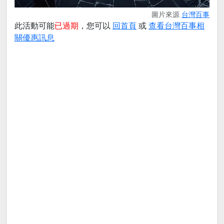
圖片來源
台灣百事
此活動可能
已過期
，您可以
回首頁
或
查看台灣百事相
關優惠訊息