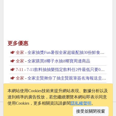
更多優惠
全家
-
全家抽獎Fun暑假全家超級配抽30份鮮食咖啡飲品
全家
-
全家購買if椰子水抽if椰寶周邊商品
7-11
-
7-11飲料抽抽樂指定飲料任2件最低只要0元起
全家
-
全家圭賢揪你了抽圭賢親筆簽名海報送圭賢小卡杯墊
7-11
-
7-11統一發票中獎獎金加碼放大術
本網站使用Cookies技術來提升網站表現、數據分析以及
達到精準的廣告投放，若您繼續瀏覽本網站即表示同意
使用Cookies，更多相關資訊請參閱
隱私權聲明
。
© 2026 - onelife.tw
接受並關閉視窗