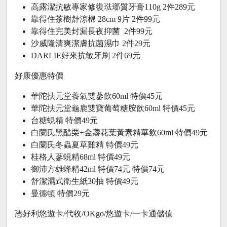
高露潔抗敏專家修復琺瑯質牙膏110g 2件289元
靠得住茶樹舒涼棉 28cm 9片 2件99元
靠得住完美封漏長夜抑菌 2件99元
沙威隆清爽潔膚抗菌濕巾 2件29元
DARLIE好來抗敏牙刷 2件69元
好康優惠特價
華陀扶元堂養氣雙蔘飲60ml 特價45元
華陀扶元堂龜鹿雙寶葡萄糖胺飲60ml 特價45元
台糖蜆精 特價49元
白蘭氏黑醋栗+金盞花葉黃素精華飲60ml 特價49元
白蘭氏冬蟲夏草雞精 特價49元
桂格人蔘蜆精68ml 特價49元
御沛方雄蜂精42ml 特價74元 特價74元
舒潔濕式衛生紙30抽 特價49元
曼德頓 特價29元
憑好利悠遊卡/代收/OKgo/悠遊卡/一卡通儲值