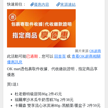
快速前往：
優惠內容
來源連結
圖片來源
OK超商
此活動可能
已過期
，您可以
回首頁
或
查看OK超商相關
優惠訊息
OK mart憑包裹取件收據、代收繳款證明，指定商品享
優惠
買1送1
杜老爺特級甜筒86g 2件45元
福爾摩沙木瓜牛奶雪糕70g 2件38元
卡爾森 雙享流心冰淇淋80g–黑醋栗/覆盆子 2件59元