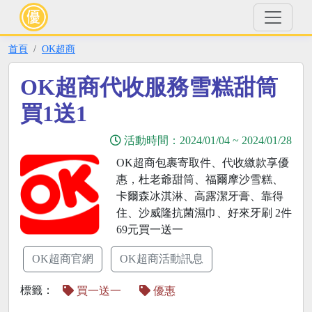
首頁
OK超商
OK超商代收服務雪糕甜筒
買1送1
活動時間：
2024/01/04
~
2024/01/28
OK超商包裹寄取件、代收繳款享優
惠，杜老爺甜筒、福爾摩沙雪糕、
卡爾森冰淇淋、高露潔牙膏、靠得
住、沙威隆抗菌濕巾、好來牙刷 2件
69元買一送一
OK超商官網
OK超商活動訊息
標籤：
買一送一
優惠