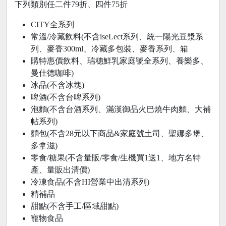
下列類別任二件79折、四件75折
CITY全系列
常溫/冷藏飲料(不含iseLect系列、統一陽光豆漿系
列、麥香300ml、冷藏多包裝、麥香系列、箱
購特惠價飲料、瑞穗鮮乳家庭號全系列、養樂多、
曼仕德咖啡)
冰品(不含冰塊)
啤酒(不含台啤系列)
泡麵(不含台酒系列、滿漢御品火巴燒牛肉麵、大補
帖系列)
麵包(不含28元以下商品&家庭號土司、聖娜多堡、
多拿滋)
零食/糖果(不含量販/零食/生機買1送1、地方名特
產、量販出清價)
冷凍食品(不含HI營業中出清系列)
精補品
甜點(不含手工/區域甜點)
寵物食品