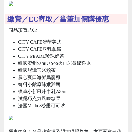
繳費／EC寄取／當筆加價購優惠
同品項買2送2
CITY CAFE濃萃美式
CITY CAFE厚乳拿鐵
CITY PEARL珍珠奶茶
韓國濟州SamDaSoo火山岩盤礦泉水
韓國熊津玉米鬚茶
農心爽口海鮮烏龍麵
御料小館原味嫩雞塊
蠟筆小新風味牛乳240ml
滋露巧克力風味糖果
法國Mathez松露可可球
優惠內容以各品牌官網及門市現場為主，本頁面資訊僅