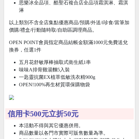
思樂冰全品項、酷聖石複合店全品項霜淇淋、霜淇
淋
以上類別不含全店集點優惠商品/預購/外送/i珍食/當筆加
價購/禮盒/行動隨時取/自助區調理商品。
OPEN POINT會員指定商品結帳金額滿1000元免費送兌
換券，任選1件
五月花舒敏厚棒抽取式衛生紙1串
味味A排骨雞湯麵5入裝
一匙靈抗菌EX植萃低敏洗衣精900g
OPEN!100%再生材質環保購物袋
信用卡500元立折50元
本活動不得與其它優惠併用。
商品數量以各門市實際可販售數量為準。