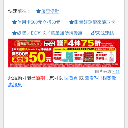
快速前往：
優惠活動
信用卡500元立折50元
限量好運龍來隨取卡
繳費／EC寄取／當筆加價購優惠
來源連結
圖片來源
7-11
此活動可能
已過期
，您可以
回首頁
或
查看7-11相關優
惠訊息