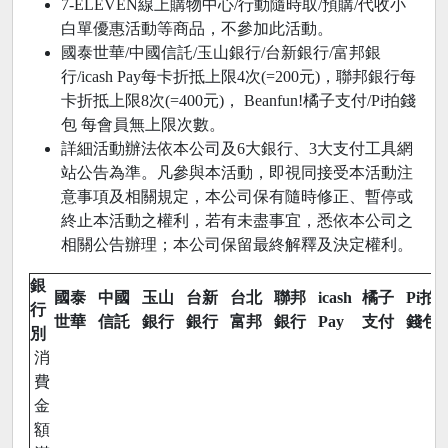
7-ELEVEN線上購物中心/行動隨時取/預購/代收小
白單優惠活動等商品，不參加此活動。
國泰世華/中國信託/玉山銀行/台新銀行/富邦銀
行/icash Pay每卡折抵上限4次(=200元)，聯邦銀行每
卡折抵上限8次(=400元)， Beanfun!橘子支付/Pi拍錢
包 每會員無上限次數。
詳細活動辦法依本公司及6大銀行、3大支付工具網
站公告為準。凡參與本活動，即視同接受本活動注
意事項及相關規定，本公司保有隨時修正、暫停或
終止本活動之權利，若有未盡事宜，悉依本公司之
相關公告辦理；本公司保留最終解釋及決定權利。
銀
國泰
中國
玉山
台新
台北
聯邦
icash
橘子
Pi拍
行
世華
信託
銀行
銀行
富邦
銀行
Pay
支付
錢包
別
消
費
金
額