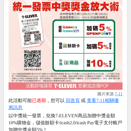
圖片來源
7-11
此活動可能
已過期
，您可以
回首頁
或
查看7-11相關優
惠訊息
以中獎統一發票，兌換7-ELEVEN商品加贈中獎金額
10%購物金，儲值餘額卡/icash2.0/icash Pay電子支付帳戶
加贈中獎金額5%！