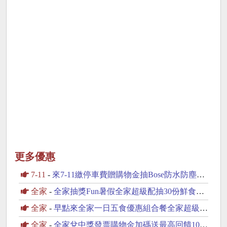
更多優惠
7-11
-
來7-11繳停車費贈購物金抽Bose防水防塵藍芽喇叭
全家
-
全家抽獎Fun暑假全家超級配抽30份鮮食咖啡飲品
全家
-
早點來全家一日五食優惠組合餐全家超級配抽30份鮮食
全家
-
全家兌中獎發票購物金加碼送最高回饋100元購物金