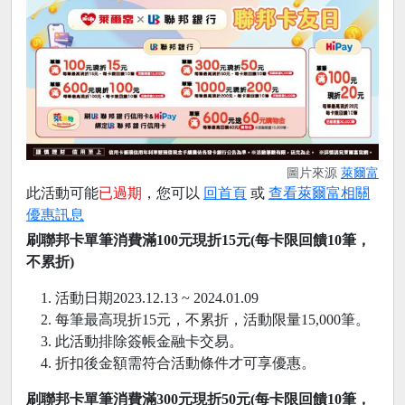
圖片來源
萊爾富
此活動可能
已過期
，您可以
回首頁
或
查看萊爾富相關
優惠訊息
刷聯邦卡單筆消費滿100元現折15元
(
每卡限回饋10筆，
不累折)
活動日期2023.12.13 ~ 2024.01.09
每筆最高現折15元，不累折，活動限量15,000筆。
此活動排除簽帳金融卡交易。
折扣後金額需符合活動條件才可享優惠。
刷聯邦卡單筆消費滿300元現折50元
(
每卡限回饋10
筆
，