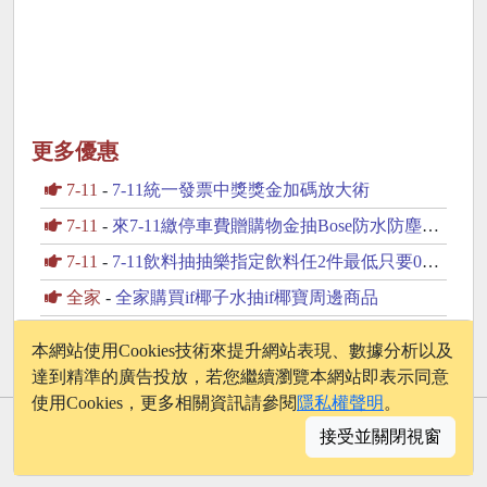
更多優惠
7-11
-
7-11統一發票中獎獎金加碼放大術
7-11
-
來7-11繳停車費贈購物金抽Bose防水防塵藍芽喇叭
7-11
-
7-11飲料抽抽樂指定飲料任2件最低只要0元起
全家
-
全家購買if椰子水抽if椰寶周邊商品
全家
-
全家圭賢揪你了抽圭賢親筆簽名海報送圭賢小卡杯墊
本網站使用Cookies技術來提升網站表現、數據分析以及
達到精準的廣告投放，若您繼續瀏覽本網站即表示同意
使用Cookies，更多相關資訊請參閱
隱私權聲明
。
© 2026 - onelife.tw
接受並關閉視窗
│
版權聲明
│
隱私權政策
│
聯絡我們