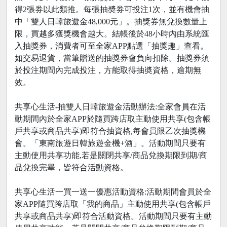
得2張券以此類推。每張抽奬券可投注1次，並有機會抽
中「雙人日韓旅遊金48,000元」。抽獎券無兌換數量上
限，買越多獲獎機會越大。結帳後於48小時內由系統匯
入抽獎券，消費者可至全家APP點選「抽獎趣」查看。
如交易退貨，當筆贈送的抽獎券會負向扣除。抽獎券須
於投注期間內完成投注，方能取得抽奬資格，逾期無
效。
共享心生活-抽雙人日韓旅遊金活動辦法:全家會員在活
動期間內於全家APP於隨買跨店取主動使用共享(包含帳
戶共享或商品共享)即符合抽資格,每會員限乙次抽獎機
會。「東南旅遊日韓旅遊金機+酒」。活動期間只要有
主動使用共享功能,若是關閉共享/商品兌換期限到期/商
品兌換完畢，皆符合活動資格。
共享心生活一買一送一優惠活動資格:活動期間會員於全
家APP隨買跨店取「我的商品」主動使用共享(包含帳戶
共享或商品共享)即符合活動資格。活動期間只要有主動