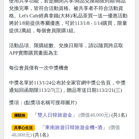
使用共享功能，若是關閉共享/商品兌換期限到期/商品
兌換完畢，皆符合活動資格。被共享者不符合活動資
格。Let's Cafe經典拿鐵(大杯)/私品茶買一送一優惠活動
將於1/8前提供專屬優惠，可於113/1/8 - 1/14購買，限量
提供2萬組，每個會員限購1組。
活動品項、限購組數、兌換日期等，請以隨買跨店取
APP實際購買畫面為主
每位會員僅有一次中獎機會
中獎名單於113/1/24公布於全家官網中獎公告頁，中獎
通知回函期限113/2/7(三)，贈品寄送日期113/2/21(三)
獎項：(點獎項名稱可搜尋圖片)
「
雙人日韓旅遊金
」
(價值48,000元)
(共1名)
滿額抽
「
東南旅遊日韓旅遊金機+酒
」
(價值
共享心生活
48,000元)
(共1名)