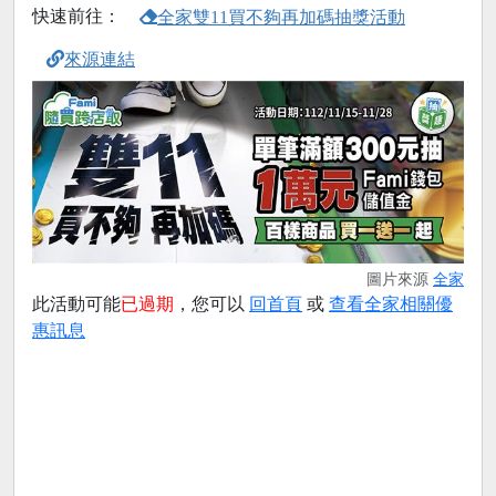
快速前往：
全家雙11買不夠再加碼抽獎活動
來源連結
圖片來源
全家
此活動可能
已過期
，您可以
回首頁
或
查看全家相關優
惠訊息