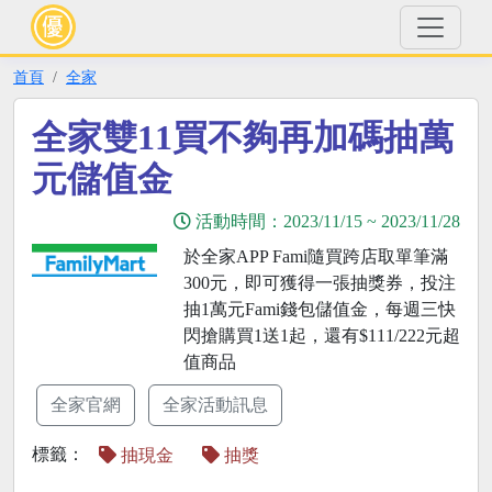
首頁
全家
全家雙11買不夠再加碼抽萬
元儲值金
活動時間：
2023/11/15
~
2023/11/28
於全家APP Fami隨買跨店取單筆滿
300元，即可獲得一張抽獎券，投注
抽1萬元Fami錢包儲值金，每週三快
閃搶購買1送1起，還有$111/222元超
值商品
全家官網
全家活動訊息
標籤：
抽現金
抽獎