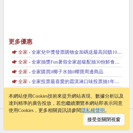
更多優惠
全家
-
全家兌中獎發票購物金加碼送最高回饋100元購物金
全家
-
全家抽獎Fun暑假全家超級配抽30份鮮食咖啡飲品
全家
-
全家購買if椰子水抽if椰寶周邊商品
全家
-
全家投票最喜愛的霜淇淋口味投票抽1年份霜淇淋
全家
-
早點來全家一日五食優惠組合餐全家超級配抽30份鮮食
本網站使用Cookies技術來提升網站表現、數據分析以及
達到精準的廣告投放，若您繼續瀏覽本網站即表示同意
使用Cookies，更多相關資訊請參閱
隱私權聲明
。
© 2026 - onelife.tw
接受並關閉視窗
│
版權聲明
│
隱私權政策
│
聯絡我們