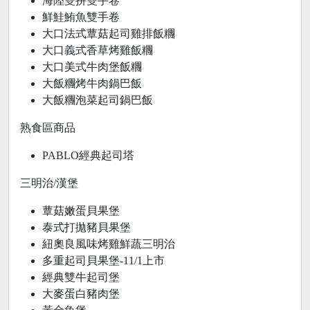
海陸雙拼雙手卷
鮮鮭鮪魚雙手卷
大口法式蕈菇起司雞排飯糰
大口義式香草烤雞飯糰
大口美式牛肉堡飯糰
大飯糰烤牛肉鍋巴飯
大飯糰泡菜起司鍋巴飯
熟食區商品
PABLO經典起司塔
三明治/漢堡
蕈菇嫩蛋貝果堡
泰式打拋豬貝果堡
紐奧良風味烤雞鮮蔬三明治
多重起司貝果堡-11/1上市
經典雙牛起司堡
大麥蛋白豬肉堡