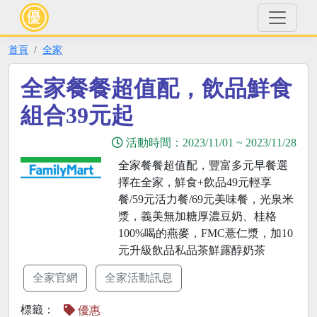
首頁
全家
全家餐餐超值配，飲品鮮食
組合39元起
活動時間：
2023/11/01
~
2023/11/28
全家餐餐超值配，豐富多元早餐選
擇在全家，鮮食+飲品49元輕享
餐/59元活力餐/69元美味餐，光泉米
漿，義美無加糖厚濃豆奶、桂格
100%喝的燕麥，FMC薏仁漿，加10
元升級飲品私品茶鮮露醇奶茶
全家官網
全家活動訊息
標籤：
優惠