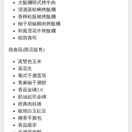
大飯糰韓式烤牛肉
清酒蒸蛤蜊烤飯糰
香檸松阪豬烤飯糰
柚子胡椒雞肉烤飯糰
和風雪花牛烤飯糰
稻荷壽司
熱食區(限店販售)
蒸雙色玉米
蒸花生
葡式千層蛋塔
青麻椒千層餅
香蒜金磚2.0
奶油起司金磚
經典肉桂捲
板燒白玉紅豆
椰香手撕包
香蒜羅宋