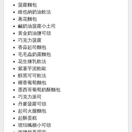
菠蘿麵包
維也納奶油軟法
蔥花麵包
鹹奶油菠蘿小土司
黃金奶油鹽可頌
巧克力菠蘿
香蒜起司麵包
毛毛蟲奶露麵包
花生煉乳軟法
紫薯芋泥軟歐
醇黑可可軟法
椰香葡萄麵包
墨西哥葡萄奶酥麵包
巧克力派司
丹麥菠蘿可頌
起司火腿麵包
起酥蛋糕
琥珀楓糖小可頌