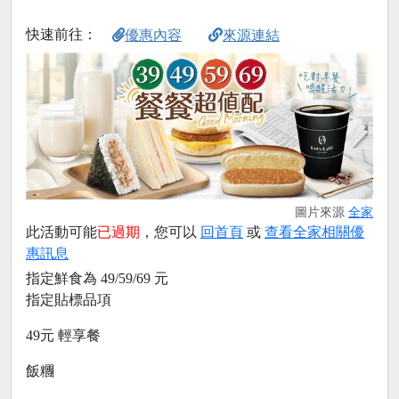
快速前往：
優惠內容
來源連結
圖片來源
全家
此活動可能
已過期
，您可以
回首頁
或
查看全家相關優
惠訊息
指定鮮食為 49/59/69 元
指定貼標品項
49元 輕享餐
飯糰