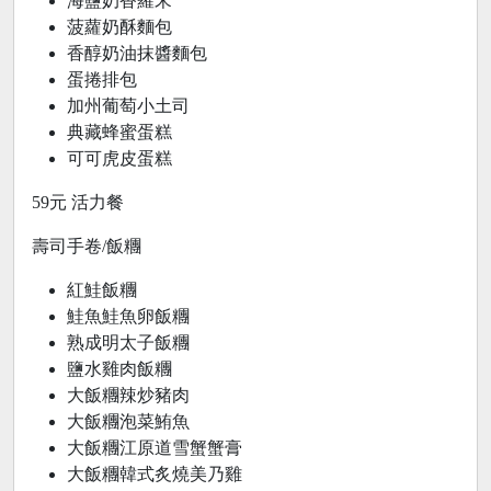
海鹽奶香羅宋
菠蘿奶酥麵包
香醇奶油抹醬麵包
蛋捲排包
加州葡萄小土司
典藏蜂蜜蛋糕
可可虎皮蛋糕
59元 活力餐
壽司手卷/飯糰
紅鮭飯糰
鮭魚鮭魚卵飯糰
熟成明太子飯糰
鹽水雞肉飯糰
大飯糰辣炒豬肉
大飯糰泡菜鮪魚
大飯糰江原道雪蟹蟹膏
大飯糰韓式炙燒美乃雞