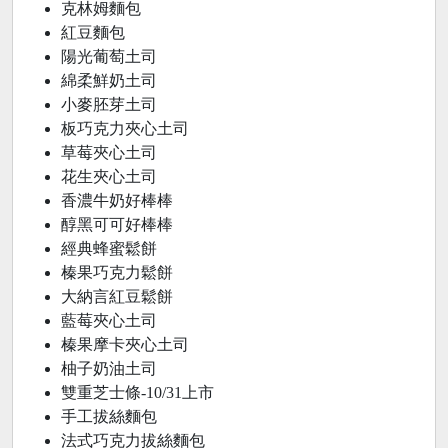
克林姆麵包
紅豆麵包
陽光葡萄土司
綿柔鮮奶土司
小麥胚芽土司
板巧克力夾心土司
草莓夾心土司
花生夾心土司
香濃牛奶好棒棒
醇黑可可好棒棒
經典蜂蜜鬆餅
榛果巧克力鬆餅
大納言紅豆鬆餅
藍莓夾心土司
榛果摩卡夾心土司
柚子奶油土司
雙重芝士條-10/31上市
手工拔絲麵包
法式巧克力拔絲麵包