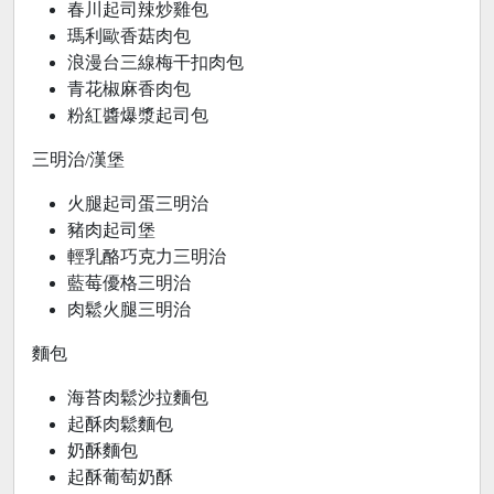
春川起司辣炒雞包
瑪利歐香菇肉包
浪漫台三線梅干扣肉包
青花椒麻香肉包
粉紅醬爆漿起司包
三明治/漢堡
火腿起司蛋三明治
豬肉起司堡
輕乳酪巧克力三明治
藍莓優格三明治
肉鬆火腿三明治
麵包
海苔肉鬆沙拉麵包
起酥肉鬆麵包
奶酥麵包
起酥葡萄奶酥