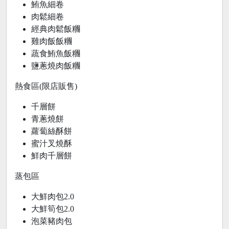
鮪魚細卷
肉鬆細卷
經典肉鬆飯糰
雞肉飯飯糰
蔬食鮪魚飯糰
鹽蔥燒肉飯糰
熱食區(限店販售)
千層餅
青蔥燒餅
蘿蔔絲酥餅
蜜汁叉燒酥
鮮肉千層餅
蒸包區
大鮮肉包2.0
大鮮筍包2.0
泡菜豬肉包