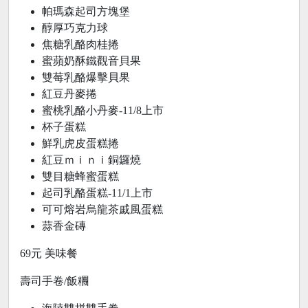
帕瑪森起司方塊堡
醇厚巧克力球
焦糖乳酪肉桂捲
蜜蘋奶酥鐵觀音貝果
雙莓乳酪爆擊貝果
紅豆丹麥捲
蜜桃乳酪小丹麥-11/8上市
杯子蛋糕
鮮乳虎皮蛋糕捲
紅豆ｍｉｎｉ銅鑼燒
雙目糖蜂蜜蛋糕
起司乳酪蛋糕-11/1上市
可可熔岩烏龍茶戚風蛋糕
蒜香金磚
69元 美味餐
壽司手卷/飯糰