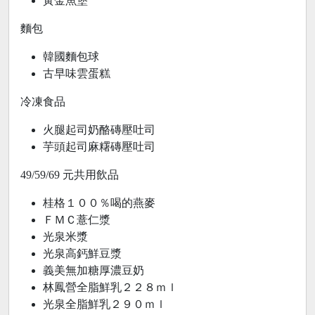
黃金魚堡
麵包
韓國麵包球
古早味雲蛋糕
冷凍食品
火腿起司奶酪磚壓吐司
芋頭起司麻糬磚壓吐司
49/59/69 元共用飲品
桂格１００％喝的燕麥
ＦＭＣ薏仁漿
光泉米漿
光泉高鈣鮮豆漿
義美無加糖厚濃豆奶
林鳳營全脂鮮乳２２８ｍｌ
光泉全脂鮮乳２９０ｍｌ