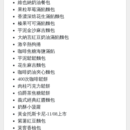
維也納奶油餐包
果粒草莓滿餡麵包
香濃深焙花生滿餡麵包
榛果可可滿餡麵包
芋泥金沙麻吉麵包
大納言紅豆奶油滿餡麵包
激辛熱狗捲
咖啡焦糖海鹽滿餡
芋泥鬆鬆麵包
花生麻吉麵包
咖啡奶油夾心麵包
400次咖啡鬆餅
肉桂巧克力鬆餅
伯爵茶焦糖鬆餅
義式經典紅醬麵包
奶酥小菠蘿
黃金托斯卡尼-11/08上市
紫薯紅豆麵包
茉窨香柚包