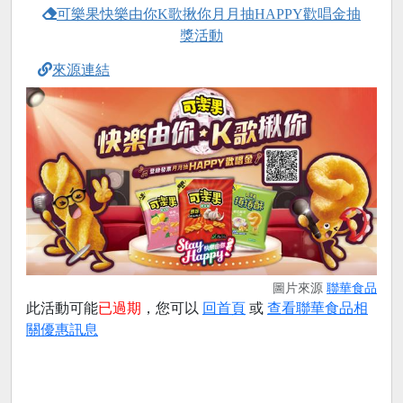
可樂果快樂由你K歌揪你月月抽HAPPY歡唱金抽
獎活動
來源連結
圖片來源
聯華食品
此活動可能
已過期
，您可以
回首頁
或
查看聯華食品相
關優惠訊息