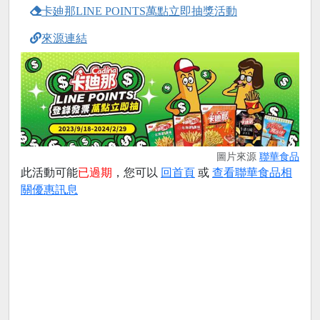
卡廸那LINE POINTS萬點立即抽獎活動
來源連結
圖片來源
聯華食品
此活動可能
已過期
，您可以
回首頁
或
查看聯華食品相
關優惠訊息