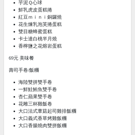
芋泥Ｑ心球
鮮乳虎皮蛋糕捲
紅豆ｍｉｎｉ銅鑼燒
花生煉乳泡芙捲蛋糕
雙目糖蜂蜜蛋糕
卡士達白桃半月燒
香檸鹽之花熔岩蛋糕
69元 美味餐
壽司手卷/飯糰
海陸雙拼雙手卷
一鮮鮭鮪魚雙手卷
杏仁蘋果雙手卷
花雕三杯雞飯卷
大口法式蕈菇起司雞排飯糰
大口義式香草烤雞飯糰
大口香腸燒肉雙拼飯糰