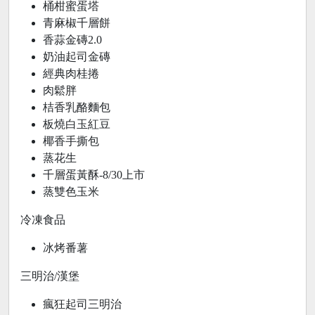
桶柑蜜蛋塔
青麻椒千層餅
香蒜金磚2.0
奶油起司金磚
經典肉桂捲
肉鬆胖
桔香乳酪麵包
板燒白玉紅豆
椰香手撕包
蒸花生
千層蛋黃酥-8/30上市
蒸雙色玉米
冷凍食品
冰烤番薯
三明治/漢堡
瘋狂起司三明治