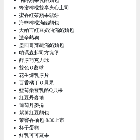
伯爵蘋果乳酪麵包
蜂蜜檸檬雙享夾心土司
蜜香紅茶蘋果鬆餅
海鹽檸檬滿餡麵包
大納言紅豆奶油滿餡麵包
激辛熱狗
墨西哥辣蔬滿餡麵包
帕瑪森起司方塊堡
醇厚巧克力球
雙色Ｑ蘑球
花生煉乳厚片
百香橘丁Ｑ貝果
藍莓桑葚乳酪Q貝果
紅豆丹麥捲
葡萄丹麥捲
紫薯紅豆麵包
茉窨香柚包-8/30上市
杯子蛋糕
鮮乳可可蒸果