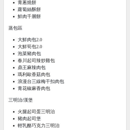
青蔥燒餅
蘿蔔絲酥餅
鮮肉千層餅
蒸包區
大鮮肉包2.0
大鮮筍包2.0
泡菜豬肉包
春川起司辣炒雞包
鼎王麻辣肉包
瑪利歐香菇肉包
浪漫台三線梅干扣肉包
青花椒麻香肉包
三明治/漢堡
火腿起司蛋三明治
豬肉起司堡
輕乳酪巧克力三明治