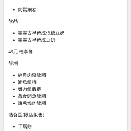
肉鬆細卷
飲品
義美古早傳統低糖豆奶
義美古早傳統豆奶
49元 輕享餐
飯糰
經典肉鬆飯糰
鮪魚飯糰
雞肉飯飯糰
蔬食鮪魚飯糰
鹽蔥燒肉飯糰
熱食區(限店販售)
千層餅