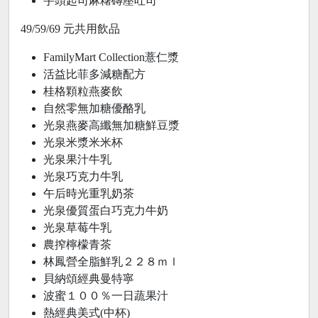
芋頭起司麻糬磚壓吐司
49/59/69 元共用飲品
FamilyMart Collection薏仁漿
活益比菲多減糖配方
桂格顆粒燕麥飲
自然零無加糖優酪乳
光泉燕麥高纖無加糖鮮豆漿
光泉米漿米米杯
光泉果汁牛乳
光泉巧克力牛乳
午后時光重乳奶茶
光泉優質蛋白巧克力牛奶
光泉草莓牛乳
農搾檸檬青茶
林鳳營全脂鮮乳２２８ｍｌ
貝納頌經典曼特寧
波蜜１００％一日蔬果汁
熱經典美式(中杯)