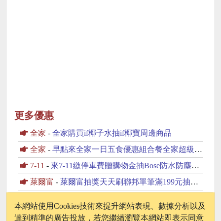
更多優惠
全家
-
全家購買if椰子水抽if椰寶周邊商品
全家
-
早點來全家一日五食優惠組合餐全家超級配抽30份鮮食
7-11
-
來7-11繳停車費贈購物金抽Bose防水防塵藍芽喇叭
萊爾富
-
萊爾富抽獎天天刷聯邦單筆滿199元抽黃金豆
7-11
-
7-11飲料抽抽樂指定飲料任2件最低只要0元起
本網站使用Cookies技術來提升網站表現、數據分析以及
達到精準的廣告投放，若您繼續瀏覽本網站即表示同意