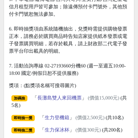
信月租型用戶皆可參加；除遠傳預付卡門號外，其他預
付卡門號恕無法參加。
6. 即時抽獎項由系統隨機抽出，兌獎時需提供購物發票
正本，請務必於購買商品時告知店家提供紙本發票或電
子發票購買明細，若存於載具，請上財政部二代電子發
票平台印出載具的明細。
7. 活動洽詢專線 02-27193660分機60 (週一至週五10:00-
18:00 國定/例假日恕不提供服務)
獎項：(點獎項名稱可搜尋圖片)
「
長灘島雙人來回機票
」
(價值15,000元)
(共
加碼抽
5名)
「
生力登機箱
」
(價值2,500元)
(共10名)
即時抽一獎
「
生力保冰杯
」
(價值300元)
(共200名)
即時抽二獎