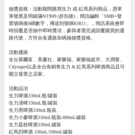
抽獎資格：活動期間購買生力 或 紅馬系列商品，憑單
筆發票及明細滿NT$99 (折扣後)，簡訊編輯「SMB+發
票號碼後8碼數字，傳送到號碼83811」，簡訊系統會即
時回覆是否抽中即時獎項，參與者需完成回覆購買的通
路代號，方符合各通路加碼抽抽獎資格。
活動通路
全台萊爾富、美廉社、家樂福、家樂福超市、大潤發、
Citysuper以及全台有銷售生力 & 紅馬系列啤酒商品且可
開立發票之店家。
活動品項
生力啤酒330mL瓶/罐裝
生力清啤330mL瓶/罐裝
生力黑啤酒330mL瓶裝、
生力小麥啤酒330mL瓶裝/490mL罐裝
生力荔枝啤酒330mL罐裝
紅馬烈啤酒 330mL/500mL罐裝