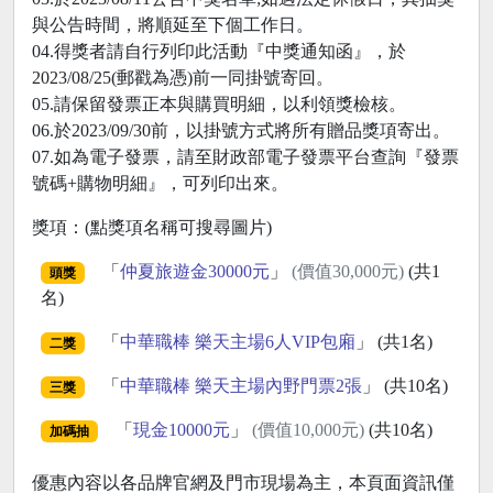
與公告時間，將順延至下個工作日。
04.得獎者請自行列印此活動『中獎通知函』，於
2023/08/25(郵戳為憑)前一同掛號寄回。
05.請保留發票正本與購買明細，以利領獎檢核。
06.於2023/09/30前，以掛號方式將所有贈品獎項寄出。
07.如為電子發票，請至財政部電子發票平台查詢『發票
號碼+購物明細』，可列印出來。
獎項：(點獎項名稱可搜尋圖片)
「
仲夏旅遊金30000元
」
(價值30,000元)
(共1
頭獎
名)
「
中華職棒 樂天主場6人VIP包廂
」 (共1名)
二獎
「
中華職棒 樂天主場內野門票2張
」 (共10名)
三獎
「
現金10000元
」
(價值10,000元)
(共10名)
加碼抽
優惠內容以各品牌官網及門市現場為主，本頁面資訊僅