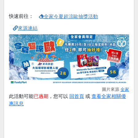
快速前往：
全家今夏超涼歐抽獎活動
來源連結
圖片來源
全家
此活動可能
已過期
，您可以
回首頁
或
查看全家相關優
惠訊息