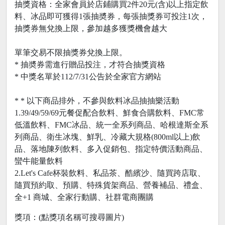
抽獎資格：全家會員於店鋪購買2件20元(含)以上指定飲
料、冰品即可獲得1張抽奬券，每張抽獎券可投注1次，
抽獎券無兌換上限，參加越多獲獎機會越大
單筆交易不限抽獎券兌換上限。
* 抽奬券需進行贈品投注，才符合抽獎資格
* 中獎名單於112/7/31公告於全家官方網站
* * 以下商品排外，不參與飲料冰品抽抽樂活動
1.39/49/59/69元餐促配合飲料、鮮食合購飲料、FMC常
低溫飲料、FMC冰品、統一全系列商品、哈根達斯全系
列商品、衛生冰塊、鮮乳、冷藏大規格(800ml以上)飲
品、落地陳列飲料、多入促銷包、指定特價活動商品、
蠻牛能量飲料
2.Let's Cafe杯裝飲料、私品茶、酷繽沙、隨買跨店取、
隨買預約取、預購、特殊貨架商品、營養補品、禮盒、
全+1 商城、全家行動購、社群電商團購
獎項：(點獎項名稱可搜尋圖片)