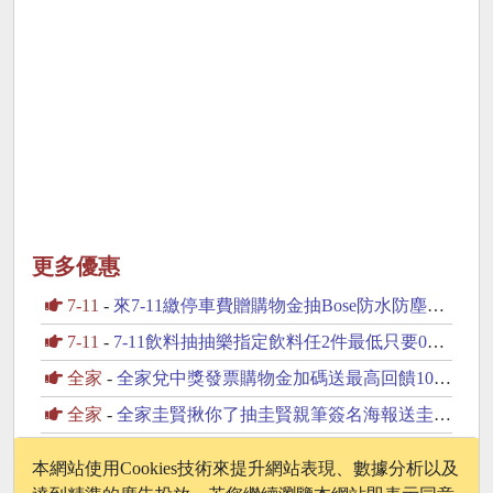
更多優惠
7-11
-
來7-11繳停車費贈購物金抽Bose防水防塵藍芽喇叭
7-11
-
7-11飲料抽抽樂指定飲料任2件最低只要0元起
全家
-
全家兌中獎發票購物金加碼送最高回饋100元購物金
全家
-
全家圭賢揪你了抽圭賢親筆簽名海報送圭賢小卡杯墊
7-11
-
7-11統一發票中獎獎金加碼放大術
本網站使用Cookies技術來提升網站表現、數據分析以及