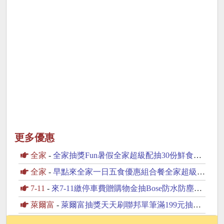
更多優惠
全家
-
全家抽獎Fun暑假全家超級配抽30份鮮食咖啡飲品
全家
-
早點來全家一日五食優惠組合餐全家超級配抽30份鮮食
7-11
-
來7-11繳停車費贈購物金抽Bose防水防塵藍芽喇叭
萊爾富
-
萊爾富抽獎天天刷聯邦單筆滿199元抽黃金豆
全家
-
全家兌中獎發票購物金加碼送最高回饋100元購物金