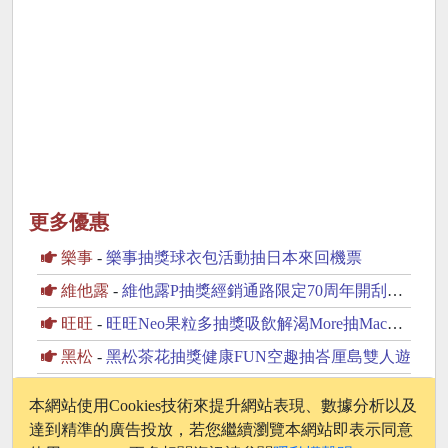
更多優惠
樂事
-
樂事抽獎球衣包活動抽日本來回機票
維他露
-
維他露P抽獎經銷通路限定70周年開刮抽復古純金金幣
旺旺
-
旺旺Neo果粒多抽獎吸飲解渴More抽MacBook Neo
黑松
-
黑松茶花抽獎健康FUN空趣抽峇厘島雙人遊
味丹
-
味丹竹炭水抽獎邀你一起支持動物保育抽2萬元旅遊金
本網站使用Cookies技術來提升網站表現、數據分析以及
達到精準的廣告投放，若您繼續瀏覽本網站即表示同意