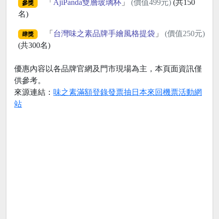
「
AjiPanda雙層玻璃杯
」
(價值499元)
(共150
參獎
名)
「
台灣味之素品牌手繪風格提袋
」
(價值250元)
肆獎
(共300名)
優惠內容以各品牌官網及門市現場為主，本頁面資訊僅
供參考。
來源連結：
味之素滿額登錄發票抽日本來回機票活動網
站