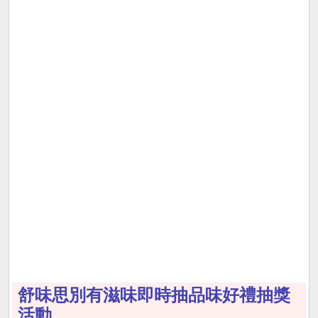
舒味思別有滋味即時抽品味好禮抽獎
活動