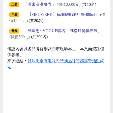
「
漢來海港餐券
」
(價值2,600元)
(共10名)
二獎
「
【SIEGWERK】德國琺瑯隨行杯480ml
」
(價
三獎
值1,690元)
(共20名)
「
舒味思x VOGUE聯名 – 風格野餐帆布袋
」
普獎
(價值590元)
(共300名)
優惠內容以各品牌官網及門市現場為主，本頁面資訊僅
供參考。
來源連結：
舒味思別有滋味即時抽品味質感露營活動網
站