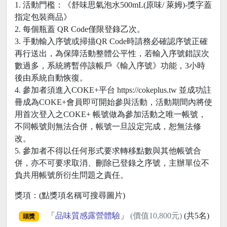
1. 活動門檻：《舒味思氣泡水500mL(原味/ 萊姆)-獎字蓋
指定包裝商品》
2. 每個瓶蓋 QR Code僅限登錄乙次。
3. 手動輸入序號或掃描QR Code時請務必確認序號正確
再行送出，為保障活動整體公平性，若輸入序號錯誤次
數過多，系統將暫停該帳戶《輸入序號》功能，3小時
後由系統自動恢復。
4. 參加者須進入COKE+平台 https://cokeplus.tw 並成功註
冊成為COKE+會員即可開始參與活動，活動期間內將使
用首次登入之COKE+ 帳號做為參加活動之唯一帳號，
不同帳號則無法合併，帳號一旦設定完成，恕無法修
改。
5. 參加者不得以任何形式要求轉移點數與其他帳號合
併，亦不可要求取消、刪除已登錄之序號，主辦單位不
負共用帳號所衍生問題之責任。
獎項：(點獎項名稱可搜尋圖片)
「
品味質感露營體驗
」
(價值10,800元)
(共5名)
頭獎