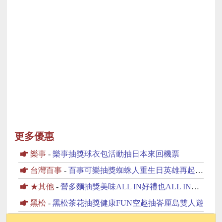
更多優惠
樂事
-
樂事抽獎球衣包活動抽日本來回機票
台灣百事
-
百事可樂抽獎蜘蛛人重生日英雄再起抽美國來回機票
★其他
-
營多麵抽獎美味ALL IN好禮也ALL IN抽iPhone17
黑松
-
黑松茶花抽獎健康FUN空趣抽峇厘島雙人遊
旺旺
-
旺旺Neo果粒多抽獎吸飲解渴More抽MacBook Neo