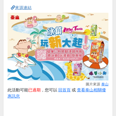
來源連結
圖片來源
泰山
此活動可能
已過期
，您可以
回首頁
或
查看泰山相關優
惠訊息