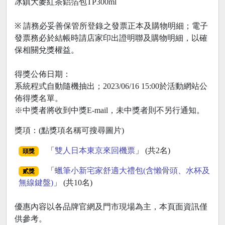
冰鎮大麥紅茶鋁箔包TP300ml
※ 請務必妥善保管所登錄之發票正本及購物明細；電子
發票務必於結帳時請店家印出證明聯及購物明細，以確
保相關兌獎權益。
得獎公佈日期：
系統程式自動隨機抽出；2023/06/16 15:00於活動網站公
佈得獎名單。
※中獎者將收到中獎E-mail，未中獎者則不另行通知。
獎項：(點獎項名稱可搜尋圖片)
「
雙人日本東京來回機票
」 (共2名)
頭獎
「
蠟筆小新宅家舒適大禮包(含懶骨頭、水杯及
貳獎
無線鍵盤)
」 (共10名)
優惠內容以各品牌官網及門市現場為主，本頁面資訊僅
供參考。