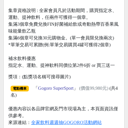
集章資格說明 : 全家會員凡於活動期間，購買指定水、
運動、提神飲料，任兩件可獲得一個章。
集滿3個章免費兌換FIN好菌補給飲或奇動熱帶百香果風
味能量飲乙瓶
集滿6個章可兌換30元購物金。(單一會員限兌換兩次)
*單筆交易可累贈(例:單筆交易購買4罐可獲得2個章)
補水飲料優惠
指定水、運動、提神歓料同價位第2件6折 or 買三送一
獎項：(點獎項名稱可搜尋圖片)
「
Gogoro SuperSport
」
(價值99,980元)
(共4
電動機車
名)
優惠內容以各品牌官網及門市現場為主，本頁面資訊僅
供參考。
來源連結：
全家飲料週週抽GOGORO活動網站