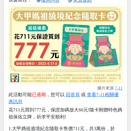
優惠內容
來源連結
圖片來源
7-11
此活動可能
已過期
，您可以
回首頁
或
查看7-11相關優
惠訊息
花711元買到777元，保證加碼放大66元!隨卡附贈特色媽
祖保佑立牌，祈求平安順利!
1.大甲媽祖遶境紀念隨取卡售價711元，共3萬份，於