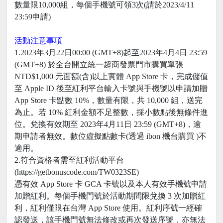
數量限10,000組，每個手機號可領3次(請於2023/4/11
23:59申請)
活動注意事項
1.2023年3月22日00:00 (GMT+8)起至2023年4月4日 23:59
(GMT+8) 於全台開立統一超商發票門市購買單張
NTD$1,000 元面額(含)以上實體 App Store 卡，完成儲值
至 Apple ID 後至紅利平台輸入卡號與手機號以申請加贈
App Store 卡點數 10%，數量有限，共 10,000 組，送完
為止。若 10% 紅利金額不足整數，採小數點後無條件進
位。兌換有效期至 2023年4月11日 23:59 (GMT+8)，逾
期申請者無效。數位虛擬點數卡(透過 ibon 機台購買 )不
適用。
2.符合資格者需至紅利活動平台
(https://getbonuscode.com/TW0323SE)
憑有效 App Store 卡 GCA 卡號以及本人有效手機號申請
加贈紅利。每個手機門號於活動期間限兌換 3 次加贈紅
利，紅利僅限在台灣 App Store 使用。紅利序號一經確
認發送，該手機門號無法修改或再次發送序號，亦無法