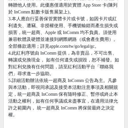
轉贈他人使用。此優惠僅適用於實體 App Store 卡(陳列
於 InComm 點數卡販售展架上)。
3.本人應自行妥善保管實體卡片或卡號，如因卡片或紅
利遺失、遭竊、非授權使用、手機號輸錯而產生損失或
損害，統一超商、Apple 或 InComm 均不負責。須使用
兼容軟體及硬體並連接到網際網路（或會產生費用）。
全部條款適用；詳見apple.com/tw/go/legal/gc。
4.此紅利序號由 InComm 提供，為非賣品，不可出售、
轉讓或兌換現金， 如有任何遺失或損毀，恕不補發。如
對紅利兌換有任何問題，請至紅利活動平台「聯絡我
們」尋求進一步協助。
5.詳細活動辦法依統一超商及 InComm 公告為主。凡參
與本活動，即視同承認及接受本活動注意事項及相關規
定，統一超商及 InComm 保有隨時修正、暫停或終止本
活動之權利，如有任何爭議或未盡事宜，在適用法律允
許之範圍內， 統一超商及 InComm 將保留最終之決定
權。