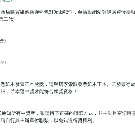
買維他露彈藍色510ml滿2件，至活動網站登錄購買發票就有機會抽中 A
l (第二代)
:59
:59
若憑紙本發票正本兌獎，請與店家索取發票紙本正本。若發票存
明細，若幸運中獎才能符合領獎資格！
式通知所有中獎者，敬請留下正確的聯繫方式，並主動且密切留意中
，請自行與主辦單位聯繫，以免錯過得獎權利。