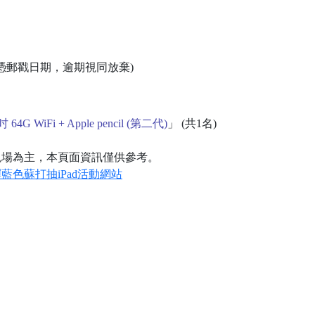
寄回(憑郵戳日期，逾期視同放棄)
.9吋 64G WiFi + Apple pencil (第二代)
」 (共1名)
現場為主，本頁面資訊僅供參考。
藍色蘇打抽iPad活動網站