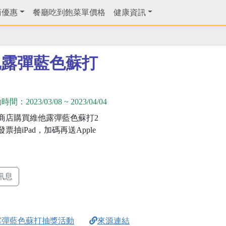
商優惠
餐廳吃到飽菜單價格
健康資訊
他露彈藍色蘇打
動時間：
2023/03/08
~
2023/04/04
商店購買維他露彈藍色蘇打2
票抽iPad，加碼再送Apple
訊息
露彈藍色蘇打抽獎活動
來源連結