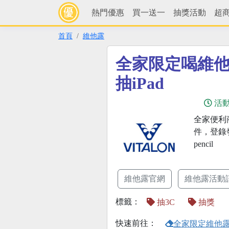
熱門優惠
買一送一
抽獎活動
超
首頁
維他露
全家限定喝維
抽iPad
活
全家便利
件，登錄發
pencil
維他露官網
維他露活動
標籤：
抽3C
抽獎
快速前往：
全家限定維他