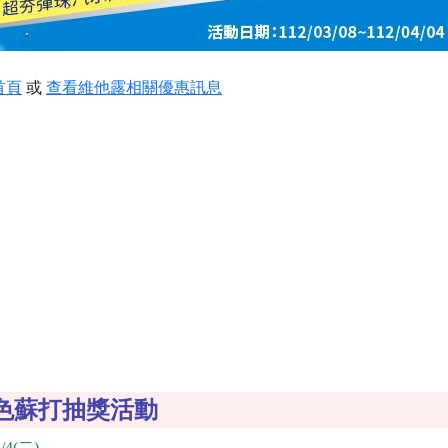
首頁
或
查看維他露相關優惠訊息
色蘇打抽獎活動
/4(二)