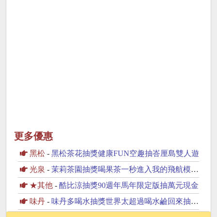
更多優惠
黑松
-
黑松茶花抽獎健康FUN空趣抽峇厘島雙人遊
光泉
-
茉莉茶園抽獎喝果茶一秒進入我的飛航模式抽PS5
★其他
-
酷比涼抽獎90週年馬年限定版抽萬元現金
味丹
-
味丹多喝水抽獎世界太超過喝水鹼回來抽iPhone17