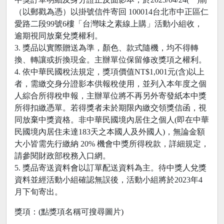
（以郵戳為憑）以掛號信件寄回 100014台北市中正區仁
愛路二段99號6樓「台灣味之素線上購」活動小組收，
逾期視同放棄兌獎權利。
3. 獎品以實際贈送為準，顏色、款式隨機，均不得轉
換、轉讓或折換現金。主辦單位保留修改獎項之權利。
4. 依中華民國稅法規定，獎項價值NT$1,001元(含)以上
者，需繳交身分證影本供報稅使用，並列入本年度之個
人綜合所得稅申報，主辦單位將不再另外寄發紙本中獎
所得扣繳憑單。若得獎者未於期限內繳交領獎信函，視
同放棄中獎資格。非中華民國境內居住之個人(即在中華
民國境內居住未達183天之本國人及外國人)，無論金額
大小皆需先行繳納 20% 機會中獎所得稅款，詳細規定，
請參閱財政部稅務入口網。
5. 獎品寄送資料會以訂單配送資料為主。待中獎人兌獎
資料並經活動小組確認無誤後，活動小組將於2023年4
月下旬寄出。
獎項：(點獎項名稱可搜尋圖片)