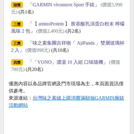
「
GARMIN vívomove Sport 手錶
」
(價值5,990
頭獎
元)
(共1名)
「
【 aminoProtein 】 胺基酸乳清蛋白粉末 檸檬
二獎
風味 2 包
」
(價值2,400元)
(共2名)
「
味之素集團吉祥物「 AjiPanda 」雙層玻璃杯
三獎
2 入
」
(價值998元)
(共10名)
「
「VONO」濃湯 10 入組 口味隨機
」
(價值
四獎
700元)
(共20名)
優惠內容以各品牌官網及門市現場為主，本頁面資訊僅
供參考。
來源連結：
台灣味之素線上購消費滿額抽GARMIN腕錶
活動網站