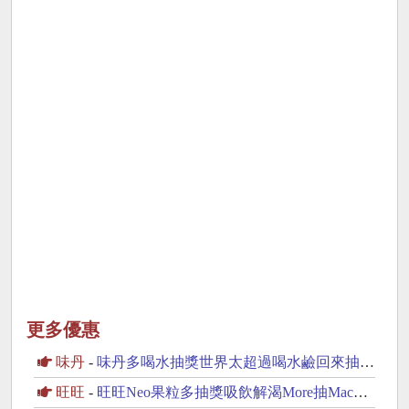
更多優惠
味丹
-
味丹多喝水抽獎世界太超過喝水鹼回來抽iPhone17
旺旺
-
旺旺Neo果粒多抽獎吸飲解渴More抽MacBook Neo