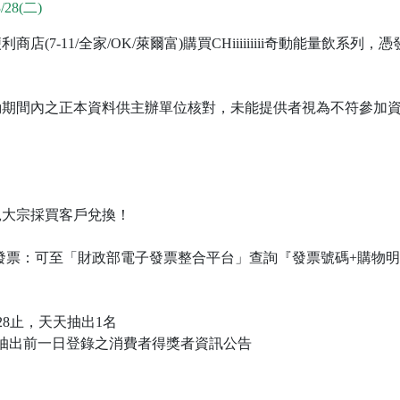
/28(二)
(7-11/全家/OK/萊爾富)購買CHiiiiiiiii奇動能量飲系
。
動期間內之正本資料供主辦單位核對，未能提供者視為不符參加
絕大宗採買客戶兌換！
發票：可至「財政部電子發票整合平台」查詢『發票號碼+購物
/3/28止，天天抽出1名
0前將抽出前一日登錄之消費者得獎者資訊公告