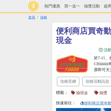
熱門優惠
買一送一
抽獎活動
超
首頁
佳格
便利商店買奇
現金
活
於7-11
CHiiii
票即可天
佳格官網
佳格活動訊息
標籤：
抽現金
抽獎
快速前往：
便利商店買奇