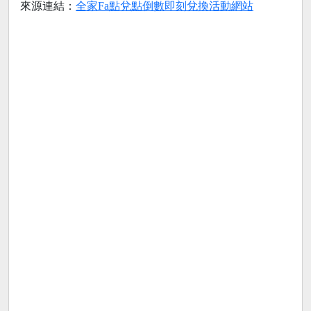
來源連結：
全家Fa點兌點倒數即刻兌換活動網站