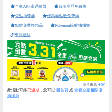
全家APP幸運輪盤
百項商品免費換
兌點抽獎趣
優惠券點數免費換
點數免費換精品
Pokemon輪盤抽抽樂
來源連結
圖片來源
全家
此活動可能
已過期
，您可以
回首頁
或
查看全家相關優
惠訊息