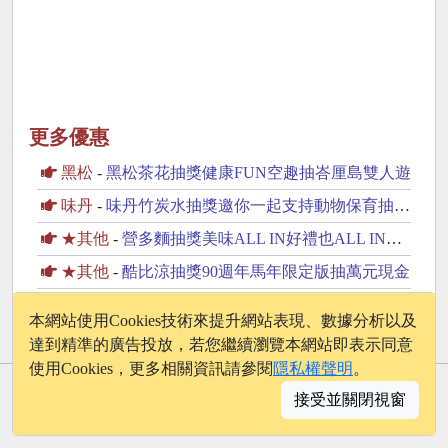
更多優惠
黑松
-
黑松茶花抽獎健康FUN空趣抽峇厘島雙人遊
味丹
-
味丹竹炭水抽獎邀你一起支持動物保育抽2萬元旅遊金
★其他
-
營多麵抽獎美味ALL IN好禮也ALL IN抽iPhone17
★其他
-
酷比涼抽獎90週年馬年限定版抽萬元現金
旺旺
-
旺旺Neo果粒多抽獎吸飲解渴More抽MacBook Neo
本網站使用Cookies技術來提升網站表現、數據分析以及
達到精準的廣告投放，若您繼續瀏覽本網站即表示同意
使用Cookies，更多相關資訊請參閱
隱私權聲明
。
© 2026 - onelife.tw
接受並關閉視窗
│
版權聲明
│
隱私權政策
│
聯絡我們